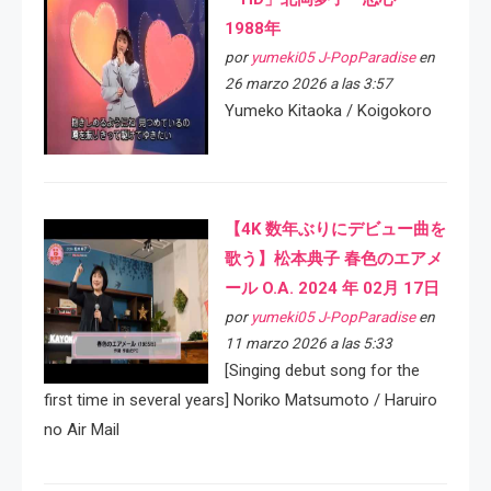
1988年
por
yumeki05 J-PopParadise
en
26 marzo 2026 a las 3:57
Yumeko Kitaoka / Koigokoro
【4K 数年ぶりにデビュー曲を
歌う】松本典子 春色のエアメ
ール O.A. 2024 年 02月 17日
por
yumeki05 J-PopParadise
en
11 marzo 2026 a las 5:33
[Singing debut song for the
first time in several years] Noriko Matsumoto / Haruiro
no Air Mail