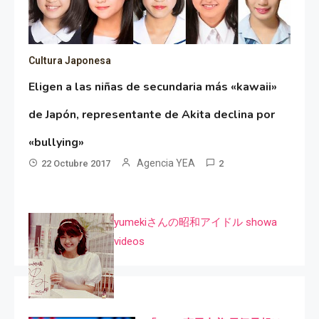
Cultura Japonesa
Eligen a las niñas de secundaria más «kawaii»
de Japón, representante de Akita declina por
«bullying»
Agencia YEA
22 Octubre 2017
2
yumekiさんの昭和アイドル showa
videos