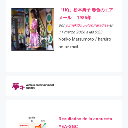
「HQ」松本典子 春色のエア
メール 1985年
por
yumeki05 J-PopParadise
en
11 marzo 2026 a las 5:23
Noriko Matsumoto / haruiro
no air mail
Resultados de la encuesta
YEA-SGC