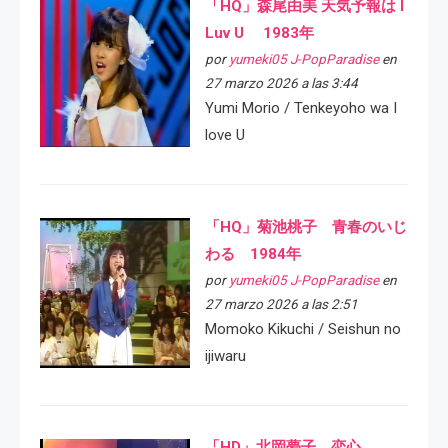
「HQ」森尾由美 天気予報は I
Luv U 1983年
por
yumeki05 J-PopParadise
en
27 marzo 2026 a las 3:44
Yumi Morio / Tenkeyoho wa I
love U
「HQ」菊池桃子 青春のいじ
わる 1984年
por
yumeki05 J-PopParadise
en
27 marzo 2026 a las 2:51
Momoko Kikuchi / Seishun no
ijiwaru
「HD」北岡夢子 恋心