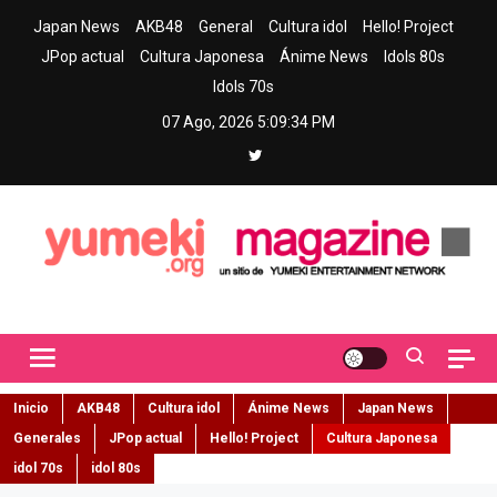
Skip
Japan News
AKB48
General
Cultura idol
Hello! Project
to
JPop actual
Cultura Japonesa
Ánime News
Idols 80s
content
Idols 70s
07 Ago, 2026
5:09:36 PM
Yumeki Magazine
Jpop y musica idol – Tu portal de jpop, movimiento idol y cultura
japonesa en español
Inicio
AKB48
Cultura idol
Ánime News
Japan News
Generales
JPop actual
Hello! Project
Cultura Japonesa
idol 70s
idol 80s