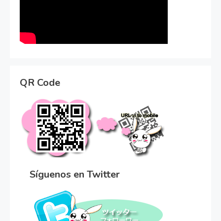
QR Code
Síguenos en Twitter