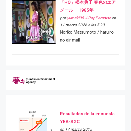
「HQ」松本典子 春色のエア
メール 1985年
por
yumeki05 J-PopParadise
en
11 marzo 2026 a las 5:23
Noriko Matsumoto / haruiro
no air mail
Resultados de la encuesta
YEA-SGC
en 17 marzo 2015