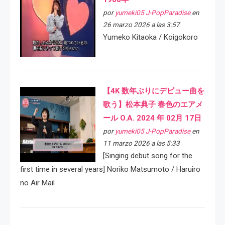
por
yumeki05 J-PopParadise
en
26 marzo 2026 a las 3:57
Yumeko Kitaoka / Koigokoro
【4K 数年ぶりにデビュー曲を
歌う】松本典子 春色のエアメ
ール O.A. 2024 年 02月 17日
por
yumeki05 J-PopParadise
en
11 marzo 2026 a las 5:33
[Singing debut song for the
first time in several years] Noriko Matsumoto / Haruiro
no Air Mail