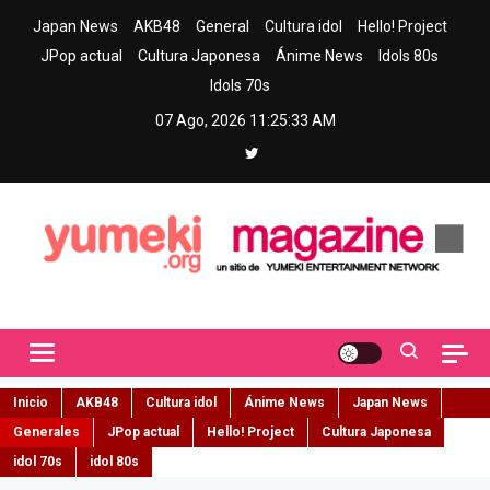
Skip
Japan News
AKB48
General
Cultura idol
Hello! Project
to
JPop actual
Cultura Japonesa
Ánime News
Idols 80s
content
Idols 70s
07 Ago, 2026
11:25:34 AM
Yumeki Magazine
Jpop y musica idol – Tu portal de jpop, movimiento idol y cultura
japonesa en español
Inicio
AKB48
Cultura idol
Ánime News
Japan News
Generales
JPop actual
Hello! Project
Cultura Japonesa
idol 70s
idol 80s