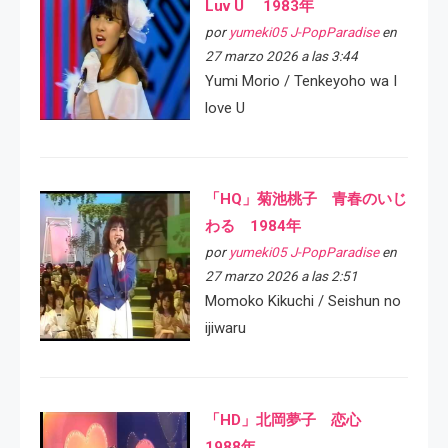
Luv U 1983年
por
yumeki05 J-PopParadise
en
27 marzo 2026 a las 3:44
Yumi Morio / Tenkeyoho wa I
love U
「HQ」菊池桃子 青春のいじ
わる 1984年
por
yumeki05 J-PopParadise
en
27 marzo 2026 a las 2:51
Momoko Kikuchi / Seishun no
ijiwaru
「HD」北岡夢子 恋心
1988年