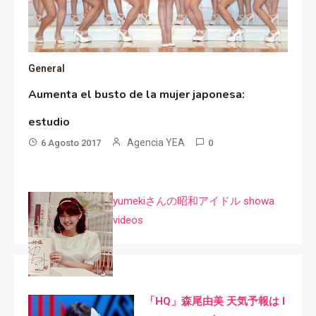
General
Aumenta el busto de la mujer japonesa:
estudio
Agencia YEA
6 Agosto 2017
0
yumekiさんの昭和アイドル showa
videos
「HQ」森尾由美 天気予報は I