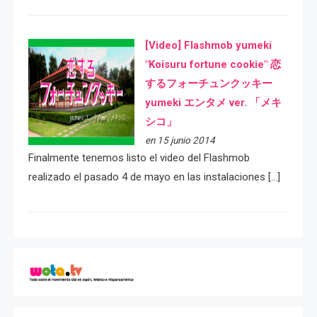
[Video] Flashmob yumeki
"Koisuru fortune cookie" 恋
するフォーチュンクッキー
yumeki エンタメ ver. 「メキ
シコ」
en 15 junio 2014
Finalmente tenemos listo el video del Flashmob
realizado el pasado 4 de mayo en las instalaciones […]