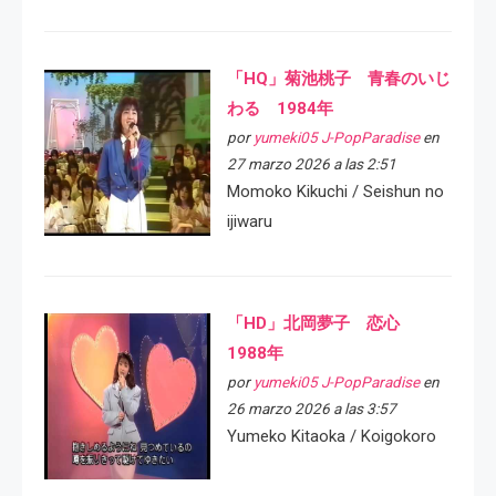
「HQ」菊池桃子 青春のいじ
わる 1984年
por
yumeki05 J-PopParadise
en
27 marzo 2026 a las 2:51
Momoko Kikuchi / Seishun no
ijiwaru
「HD」北岡夢子 恋心
1988年
por
yumeki05 J-PopParadise
en
26 marzo 2026 a las 3:57
Yumeko Kitaoka / Koigokoro