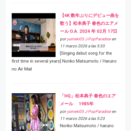
【4K 数年ぶりにデビュー曲を
歌う】松本典子 春色のエアメ
ール O.A. 2024 年 02月 17日
por
yumeki05 J-PopParadise
en
11 marzo 2026 a las 5:33
[Singing debut song for the
first time in several years] Noriko Matsumoto / Haruiro
no Air Mail
「HQ」松本典子 春色のエア
メール 1985年
por
yumeki05 J-PopParadise
en
11 marzo 2026 a las 5:23
Noriko Matsumoto / haruiro