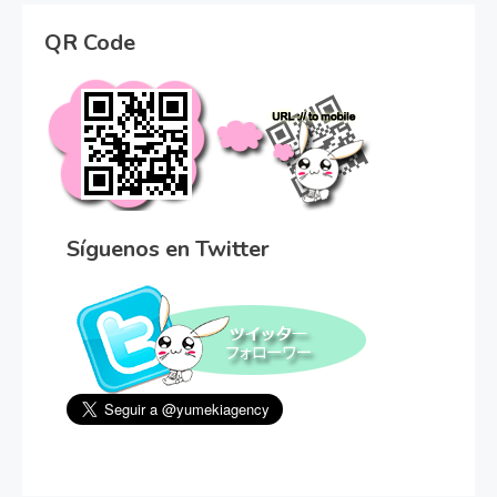
QR Code
Síguenos en Twitter