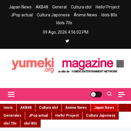
Skip
Japan News
AKB48
General
Cultura idol
Hello! Project
to
JPop actual
Cultura Japonesa
Ánime News
Idols 80s
content
Idols 70s
09 Ago, 2026
4:56:03 PM
Yumeki Magazine
Jpop y musica idol – Tu portal de jpop, movimiento idol y cultura
japonesa en español
Inicio
AKB48
Cultura idol
Ánime News
Japan News
Generales
JPop actual
Hello! Project
Cultura Japonesa
idol 70s
idol 80s