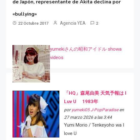
de Japón, representante de Akita declina por
«bullying»
Agencia YEA
22 Octubre 2017
2
yumekiさんの昭和アイドル showa
videos
「HQ」森尾由美 天気予報は I
Luv U 1983年
por
yumeki05 J-PopParadise
en
27 marzo 2026 a las 3:44
Yumi Morio / Tenkeyoho wa I
love U