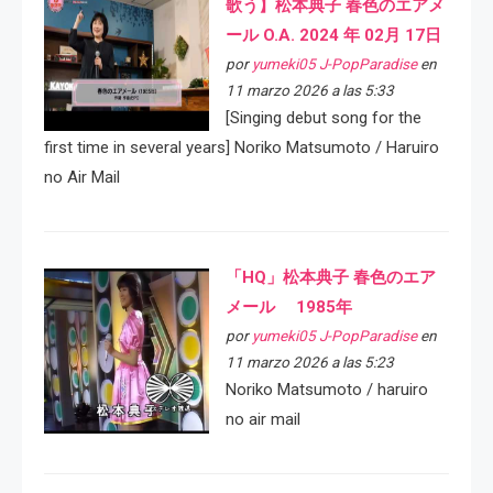
歌う】松本典子 春色のエアメ
ール O.A. 2024 年 02月 17日
por
yumeki05 J-PopParadise
en
11 marzo 2026 a las 5:33
[Singing debut song for the
first time in several years] Noriko Matsumoto / Haruiro
no Air Mail
「HQ」松本典子 春色のエア
メール 1985年
por
yumeki05 J-PopParadise
en
11 marzo 2026 a las 5:23
Noriko Matsumoto / haruiro
no air mail