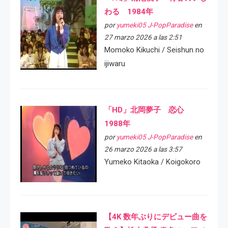
わる 1984年
por
yumeki05 J-PopParadise
en
27 marzo 2026 a las 2:51
Momoko Kikuchi / Seishun no
ijiwaru
「HD」北岡夢子 恋心
1988年
por
yumeki05 J-PopParadise
en
26 marzo 2026 a las 3:57
Yumeko Kitaoka / Koigokoro
【4K 数年ぶりにデビュー曲を