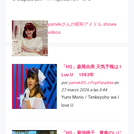
yumekiさんの昭和アイドル showa
videos
「HQ」森尾由美 天気予報は I
Luv U 1983年
por
yumeki05 J-PopParadise
en
27 marzo 2026 a las 3:44
Yumi Morio / Tenkeyoho wa I
love U
「HQ」菊池桃子 青春のいじ