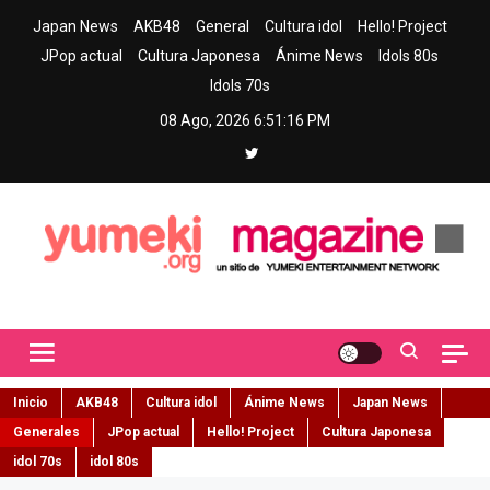
Skip
Japan News
AKB48
General
Cultura idol
Hello! Project
to
JPop actual
Cultura Japonesa
Ánime News
Idols 80s
content
Idols 70s
08 Ago, 2026
6:51:17 PM
Yumeki Magazine
Jpop y musica idol – Tu portal de jpop, movimiento idol y cultura
japonesa en español
Inicio
AKB48
Cultura idol
Ánime News
Japan News
Generales
JPop actual
Hello! Project
Cultura Japonesa
idol 70s
idol 80s