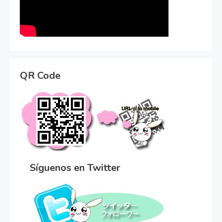
QR Code
Síguenos en Twitter