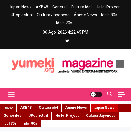
Skip
Japan News
AKB48
General
Cultura idol
Hello! Project
to
JPop actual
Cultura Japonesa
Ánime News
Idols 80s
content
Idols 70s
06 Ago, 2026
4:22:47 PM
Yumeki Magazine
Jpop y musica idol – Tu portal de jpop, movimiento idol y cultura
japonesa en español
Inicio
AKB48
Cultura idol
Ánime News
Japan News
Generales
JPop actual
Hello! Project
Cultura Japonesa
idol 70s
idol 80s