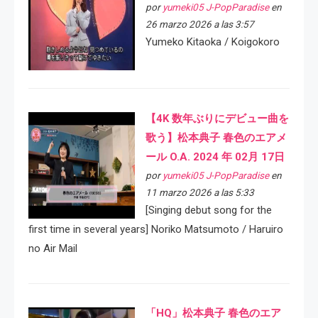
por
yumeki05 J-PopParadise
en
26 marzo 2026 a las 3:57
Yumeko Kitaoka / Koigokoro
【4K 数年ぶりにデビュー曲を
歌う】松本典子 春色のエアメ
ール O.A. 2024 年 02月 17日
por
yumeki05 J-PopParadise
en
11 marzo 2026 a las 5:33
[Singing debut song for the
first time in several years] Noriko Matsumoto / Haruiro
no Air Mail
「HQ」松本典子 春色のエア