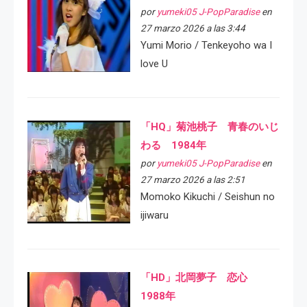
por
yumeki05 J-PopParadise
en
27 marzo 2026 a las 3:44
Yumi Morio / Tenkeyoho wa I
love U
「HQ」菊池桃子 青春のいじ
わる 1984年
por
yumeki05 J-PopParadise
en
27 marzo 2026 a las 2:51
Momoko Kikuchi / Seishun no
ijiwaru
「HD」北岡夢子 恋心
1988年