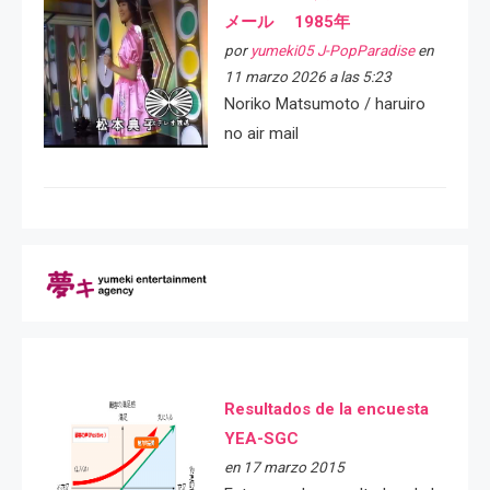
メール 1985年
por
yumeki05 J-PopParadise
en
11 marzo 2026 a las 5:23
Noriko Matsumoto / haruiro
no air mail
Resultados de la encuesta
YEA-SGC
en 17 marzo 2015