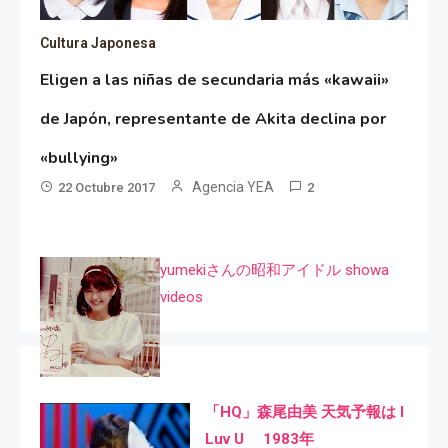
Cultura Japonesa
Eligen a las niñas de secundaria más «kawaii»
de Japón, representante de Akita declina por
«bullying»
Agencia YEA
22 Octubre 2017
2
yumekiさんの昭和アイドル showa
videos
「HQ」森尾由美 天気予報は I
Luv U 1983年