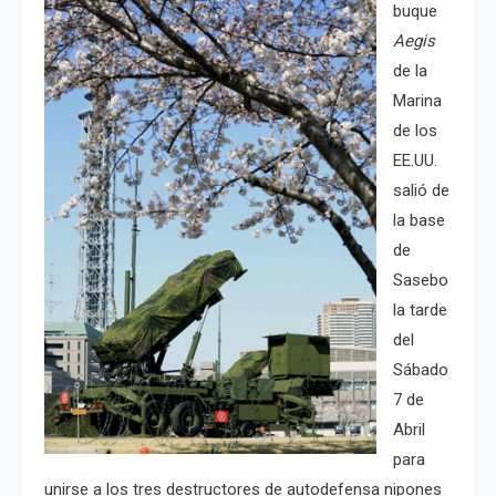
buque
Aegis
de la
Marina
de los
EE.UU.
salió de
la base
de
Sasebo
la tarde
del
Sábado
7 de
Abril
para
unirse a los tres destructores de autodefensa nipones