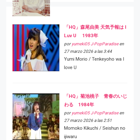
「HQ」森尾由美 天気予報は I
Luv U 1983年
por
yumeki05 J-PopParadise
en
27 marzo 2026 a las 3:44
Yumi Morio / Tenkeyoho wa I
love U
「HQ」菊池桃子 青春のいじ
わる 1984年
por
yumeki05 J-PopParadise
en
27 marzo 2026 a las 2:51
Momoko Kikuchi / Seishun no
ijiwaru