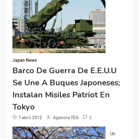
Japan News
Barco De Guerra De E.E.U.U
Se Une A Buques Japoneses;
Instalan Misiles Patriot En
Tokyo
2
7 abril 2012
Agencia YEA
Un