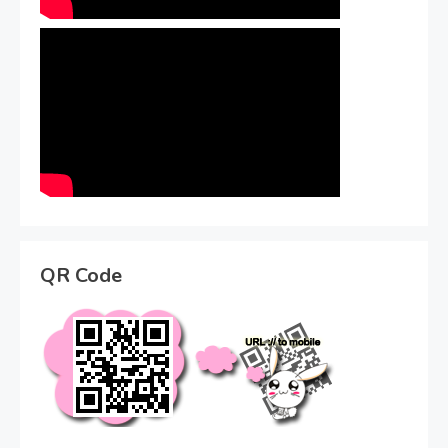
QR Code