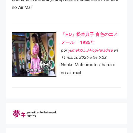
no Air Mail
「HQ」松本典子 春色のエア
メール 1985年
por
yumeki05 J-PopParadise
en
11 marzo 2026 a las 5:23
Noriko Matsumoto / haruiro
no air mail