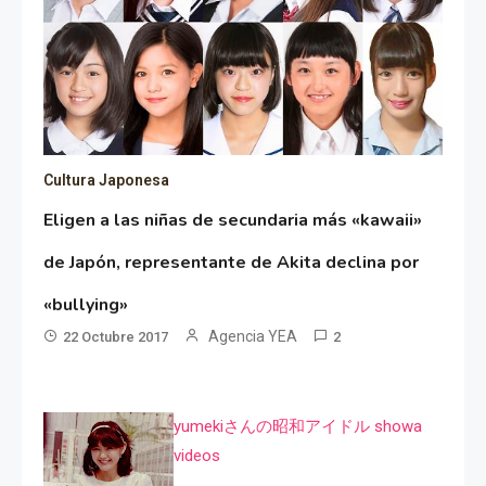
Cultura Japonesa
Eligen a las niñas de secundaria más «kawaii»
de Japón, representante de Akita declina por
«bullying»
Agencia YEA
22 Octubre 2017
2
yumekiさんの昭和アイドル showa
videos