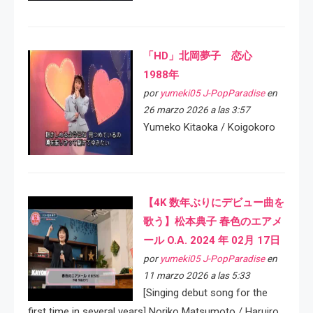
「HD」北岡夢子 恋心
1988年
por
yumeki05 J-PopParadise
en
26 marzo 2026 a las 3:57
Yumeko Kitaoka / Koigokoro
【4K 数年ぶりにデビュー曲を
歌う】松本典子 春色のエアメ
ール O.A. 2024 年 02月 17日
por
yumeki05 J-PopParadise
en
11 marzo 2026 a las 5:33
[Singing debut song for the
first time in several years] Noriko Matsumoto / Haruiro