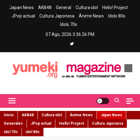
Skip
Japan News
AKB48
General
Cultura idol
Hello! Project
to
JPop actual
Cultura Japonesa
Ánime News
Idols 80s
content
Idols 70s
07 Ago, 2026
3:36:28 PM
Yumeki Magazine
Jpop y musica idol – Tu portal de jpop, movimiento idol y cultura
japonesa en español
Inicio
AKB48
Cultura idol
Ánime News
Japan News
Generales
JPop actual
Hello! Project
Cultura Japonesa
idol 70s
idol 80s