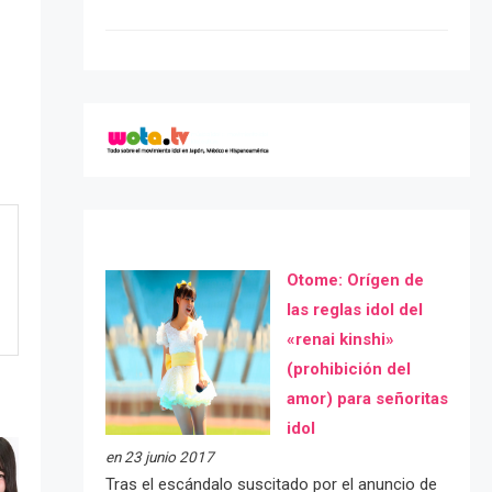
Otome: Orígen de
las reglas idol del
«renai kinshi»
(prohibición del
amor) para señoritas
idol
en 23 junio 2017
Tras el escándalo suscitado por el anuncio de