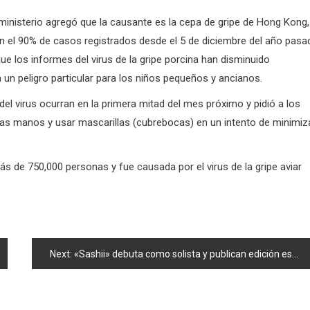
 ministerio agregó que la causante es la cepa de gripe de Hong Kong,
n el 90% de casos registrados desde el 5 de diciembre del año pasa
que los informes del virus de la gripe porcina han disminuido
un peligro particular para los niños pequeños y ancianos.
 del virus ocurran en la primera mitad del mes próximo y pidió a los
 las manos y usar mascarillas (cubrebocas) en un intento de minimiz
 de 750,000 personas y fue causada por el virus de la gripe aviar
Next:
«Sashii» debuta como solista y publican edición especial del manga «AKB49»