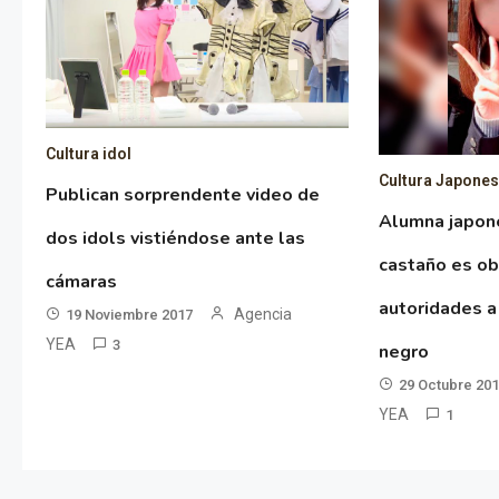
Cultura idol
Cultura Japone
Publican sorprendente video de
Alumna japon
dos idols vistiéndose ante las
castaño es ob
cámaras
autoridades a
Agencia
19 Noviembre 2017
YEA
3
negro
29 Octubre 20
YEA
1