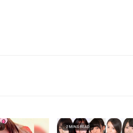
D
2 MINS READ