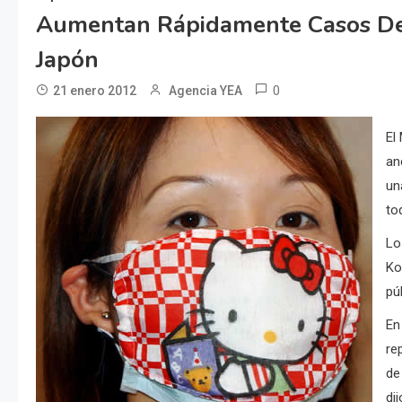
Aumentan Rápidamente Casos De 
Japón
0
21 enero 2012
Agencia YEA
El
an
un
to
Lo
Ko
pú
En
re
de
dij