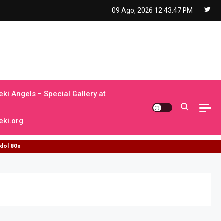
09 Ago, 2026
12:43:48 PM
ki Angels – Special Gallery at
ki.org
idol 80s