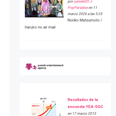
por
yumeki05 J-
PopParadise
en 11
marzo 2026 a las 5:23
Noriko Matsumoto /
haruiro no air mail
Resultados de la
encuesta YEA-SGC
en 17 marzo 2015