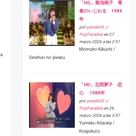
「HQ」菊池桃子 青
春のいじわる 1984
年
por
yumeki05 J-
PopParadise
en 27
marzo 2026 a las 2:51
Momoko Kikuchi /
ra
Seishun no ijiwaru
「HD」北岡夢子 恋
心 1988年
por
yumeki05 J-
PopParadise
en 26
marzo 2026 a las 3:57
Yumeko Kitaoka /
Koigokoro