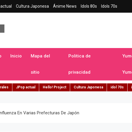
actual
Cultura Japonesa
Ánime News
Idols 80s
Idols 70s
a japonesa en español
o
Inicio
Mapa del
Politica de
Yume
sitio
privacidad
Yume
rales
JPop actual
Hello! Project
Cultura Japonesa
idol 70s
fluenza En Varias Prefecturas De Japón