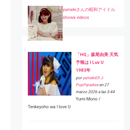
yumekiさんの昭和アイドル
showa videos
「HQ」森尾由美 天気
予報は I Luv U
1983年
por
yumeki05 J-
PopParadise
en 27
marzo 2026 a las 3:44
Yumi Morio /
Tenkeyoho wa I love U