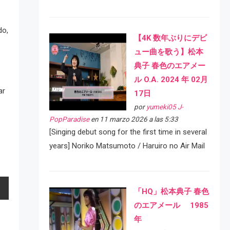
do,
【4K 数年ぶりにデビ
ュー曲を歌う】松本
典子 春色のエアメー
ル O.A. 2024 年 02月
ar
17日
por
yumeki05 J-
PopParadise
en 11 marzo 2026 a las 5:33
[Singing debut song for the first time in several
years] Noriko Matsumoto / Haruiro no Air Mail
「HQ」松本典子 春色
のエアメール 1985
年