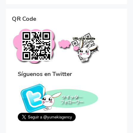
QR Code
Síguenos en Twitter