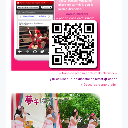
» Aviso de prensa en Yumeki Network »
¿Tu celular aún no dispone de lector qr-code?
» Descárgate uno gratis!