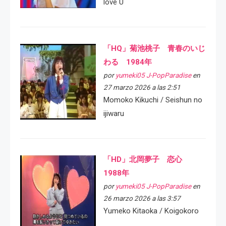
love U
「HQ」菊池桃子 青春のいじ
わる 1984年
por
yumeki05 J-PopParadise
en
27 marzo 2026 a las 2:51
Momoko Kikuchi / Seishun no
ijiwaru
「HD」北岡夢子 恋心
1988年
por
yumeki05 J-PopParadise
en
26 marzo 2026 a las 3:57
Yumeko Kitaoka / Koigokoro