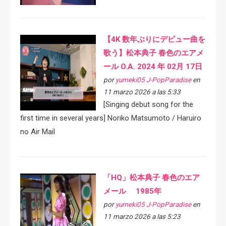
【4K 数年ぶりにデビュー曲を
歌う】松本典子 春色のエアメ
ール O.A. 2024 年 02月 17日
por
yumeki05 J-PopParadise
en
11 marzo 2026 a las 5:33
[Singing debut song for the
first time in several years] Noriko Matsumoto / Haruiro
no Air Mail
「HQ」松本典子 春色のエア
メール 1985年
por
yumeki05 J-PopParadise
en
11 marzo 2026 a las 5:23