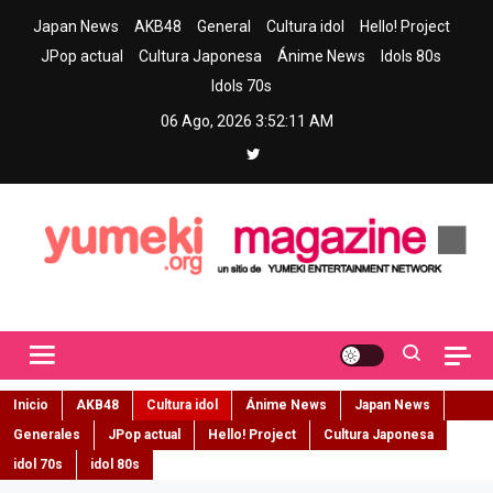
Skip
Japan News
AKB48
General
Cultura idol
Hello! Project
to
JPop actual
Cultura Japonesa
Ánime News
Idols 80s
content
Idols 70s
06 Ago, 2026
3:52:13 AM
Yumeki Magazine
Jpop y musica idol – Tu portal de jpop, movimiento idol y cultura
japonesa en español
Inicio
AKB48
Cultura idol
Ánime News
Japan News
Generales
JPop actual
Hello! Project
Cultura Japonesa
idol 70s
idol 80s