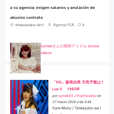
a su agencia; exigen salarios y anulación de
abusivo contrato
Agencia YEA
18 Noviembre 2017
0
yumekiさんの昭和アイドル showa
videos
「HQ」森尾由美 天気予報は I
Luv U 1983年
por
yumeki05 J-PopParadise
en
27 marzo 2026 a las 3:44
Yumi Morio / Tenkeyoho wa I