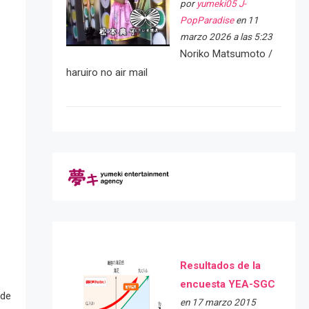
por
yumeki05 J-
PopParadise
en 11
marzo 2026 a las 5:23
Noriko Matsumoto /
haruiro no air mail
Resultados de la
encuesta YEA-SGC
 de
en 17 marzo 2015