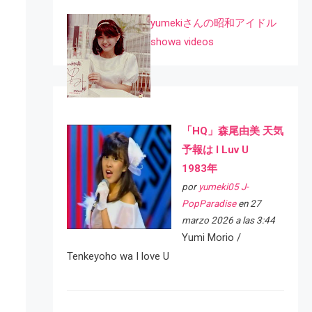
yumekiさんの昭和アイドル
showa videos
「HQ」森尾由美 天気
予報は I Luv U
1983年
por
yumeki05 J-
PopParadise
en 27
marzo 2026 a las 3:44
Yumi Morio /
Tenkeyoho wa I love U