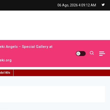
06 Ago, 2026
4:09:13 AM
ki Angels – Special Gallery at
ki.org
idol 80s