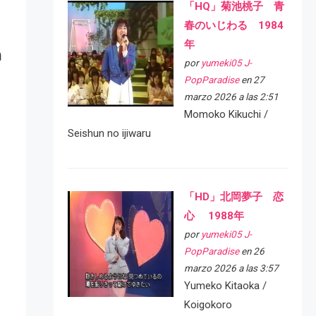
「HQ」菊池桃子 青
春のいじわる 1984
年
a
por
yumeki05 J-
PopParadise
en 27
marzo 2026 a las 2:51
Momoko Kikuchi /
Seishun no ijiwaru
「HD」北岡夢子 恋
心 1988年
por
yumeki05 J-
PopParadise
en 26
marzo 2026 a las 3:57
Yumeko Kitaoka /
Koigokoro