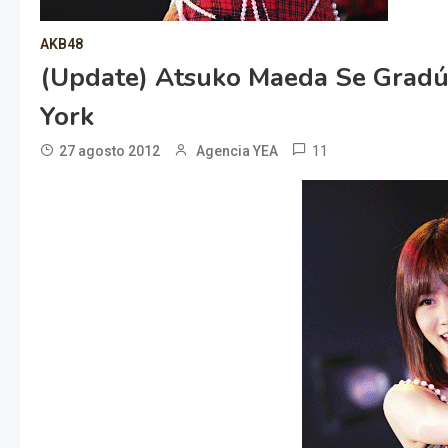
AKB48
(Update) Atsuko Maeda Se Gradú
York
11
27 agosto 2012
Agencia YEA