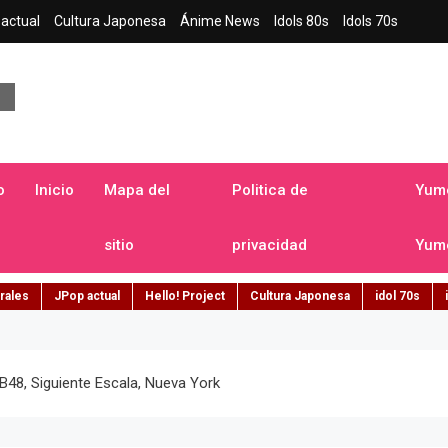
actual
Cultura Japonesa
Ánime News
Idols 80s
Idols 70s
a japonesa en español
o
Inicio
Mapa del
Politica de
Yume
sitio
privacidad
Yume
rales
JPop actual
Hello! Project
Cultura Japonesa
idol 70s
48, Siguiente Escala, Nueva York