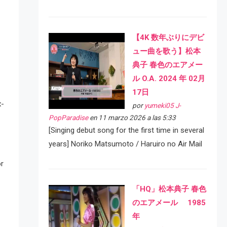
【4K 数年ぶりにデビ
ュー曲を歌う】松本
典子 春色のエアメー
ル O.A. 2024 年 02月
17日
x-
por
yumeki05 J-
PopParadise
en 11 marzo 2026 a las 5:33
[Singing debut song for the first time in several
years] Noriko Matsumoto / Haruiro no Air Mail
or
「HQ」松本典子 春色
のエアメール 1985
年