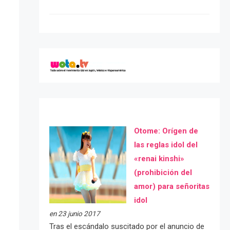
Otome: Orígen de
las reglas idol del
«renai kinshi»
(prohibición del
amor) para señoritas
idol
en 23 junio 2017
Tras el escándalo suscitado por el anuncio de