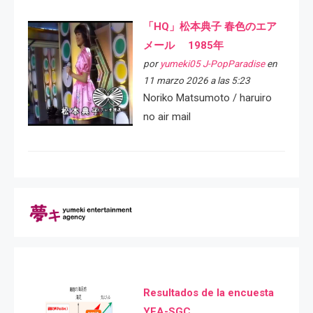
「HQ」松本典子 春色のエア
メール 1985年
por
yumeki05 J-PopParadise
en
11 marzo 2026 a las 5:23
Noriko Matsumoto / haruiro
no air mail
Resultados de la encuesta
YEA-SGC