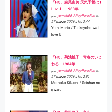
「HQ」森尾由美 天気予報は I
Luv U 1983年
por
yumeki05 J-PopParadise
en
27 marzo 2026 a las 3:44
Yumi Morio / Tenkeyoho wa I
love U
「HQ」菊池桃子 青春のいじ
わる 1984年
por
yumeki05 J-PopParadise
en
27 marzo 2026 a las 2:51
Momoko Kikuchi / Seishun no
ijiwaru