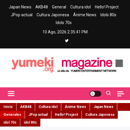
Skip
Japan News
AKB48
General
Cultura idol
Hello! Project
to
JPop actual
Cultura Japonesa
Ánime News
Idols 80s
content
Idols 70s
10 Ago, 2026
2:35:42 PM
Yumeki Magazine
Jpop y musica idol – Tu portal de jpop, movimiento idol y cultura
japonesa en español
Inicio
AKB48
Cultura idol
Ánime News
Japan News
Generales
JPop actual
Hello! Project
Cultura Japonesa
idol 70s
idol 80s