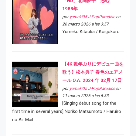
「HD」北岡夢子 恋心
1988年
por
yumeki05 J-PopParadise
en
26 marzo 2026 a las 3:57
Yumeko Kitaoka / Koigokoro
【4K 数年ぶりにデビュー曲を
歌う】松本典子 春色のエアメ
ール O.A. 2024 年 02月 17日
por
yumeki05 J-PopParadise
en
11 marzo 2026 a las 5:33
[Singing debut song for the
first time in several years] Noriko Matsumoto / Haruiro
no Air Mail