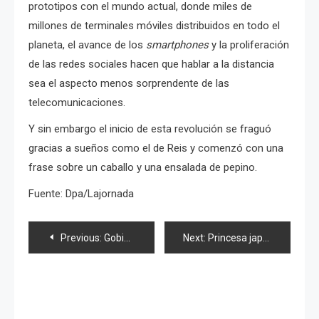
prototipos con el mundo actual, donde miles de
millones de terminales móviles distribuidos en todo el
planeta, el avance de los
smartphones
y la proliferación
de las redes sociales hacen que hablar a la distancia
sea el aspecto menos sorprendente de las
telecomunicaciones.
Y sin embargo el inicio de esta revolución se fraguó
gracias a sueños como el de Reis y comenzó con una
frase sobre un caballo y una ensalada de pepino.
Fuente: Dpa/Lajornada
Navegación
Previous:
Gobierno otorga reconocimiento a AKB48 por festival en Vietnam
Next:
Princesa japonesa Mako cumple 20 años
de
entradas