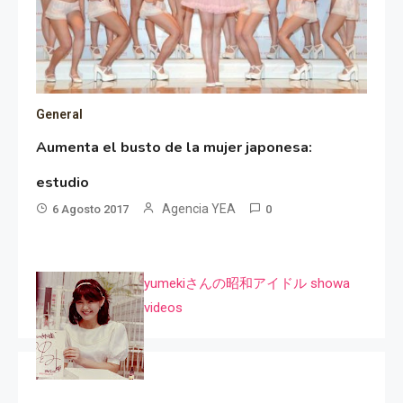
General
Aumenta el busto de la mujer japonesa:
estudio
Agencia YEA
6 Agosto 2017
0
yumekiさんの昭和アイドル showa
videos