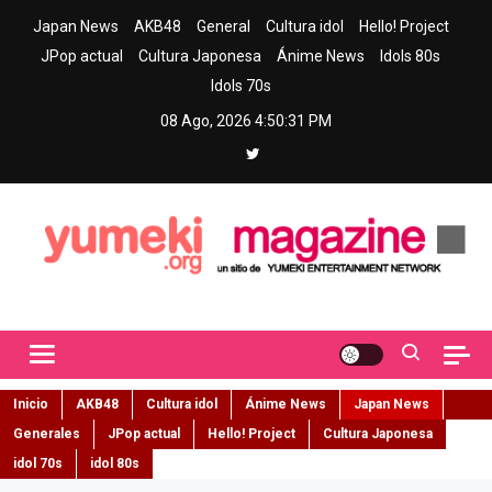
Skip
Japan News
AKB48
General
Cultura idol
Hello! Project
to
JPop actual
Cultura Japonesa
Ánime News
Idols 80s
content
Idols 70s
08 Ago, 2026
4:50:33 PM
Yumeki Magazine
Jpop y musica idol – Tu portal de jpop, movimiento idol y cultura
japonesa en español
Inicio
AKB48
Cultura idol
Ánime News
Japan News
Generales
JPop actual
Hello! Project
Cultura Japonesa
idol 70s
idol 80s