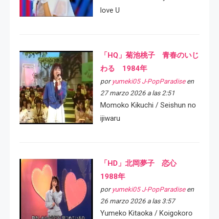
love U
「HQ」菊池桃子 青春のいじ
わる 1984年
por
yumeki05 J-PopParadise
en
27 marzo 2026 a las 2:51
Momoko Kikuchi / Seishun no
ijiwaru
「HD」北岡夢子 恋心
1988年
por
yumeki05 J-PopParadise
en
26 marzo 2026 a las 3:57
Yumeko Kitaoka / Koigokoro