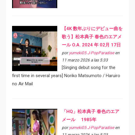
【4K 数年ぶりにデビュー曲を
歌う】松本典子 春色のエアメ
ール O.A. 2024 年 02月 17日
por
yumeki05 J-PopParadise
en
11 marzo 2026 a las 5:33
[Singing debut song for the
first time in several years] Noriko Matsumoto / Haruiro
no Air Mail
「HQ」松本典子 春色のエア
メール 1985年
por
yumeki05 J-PopParadise
en
11 marzo 2026 a las 5:23