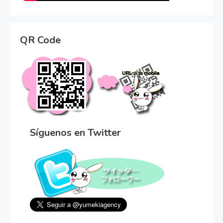
QR Code
Síguenos en Twitter