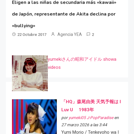
Eligen a las niñas de secundaria más «kawaii»
de Japón, representante de Akita declina por
«bullying»
Agencia YEA
22 Octubre 2017
2
yumekiさんの昭和アイドル showa
videos
「HQ」森尾由美 天気予報は I
Luv U 1983年
por
yumeki05 J-PopParadise
en
27 marzo 2026 a las 3:44
Yumi Morio / Tenkeyoho wa I