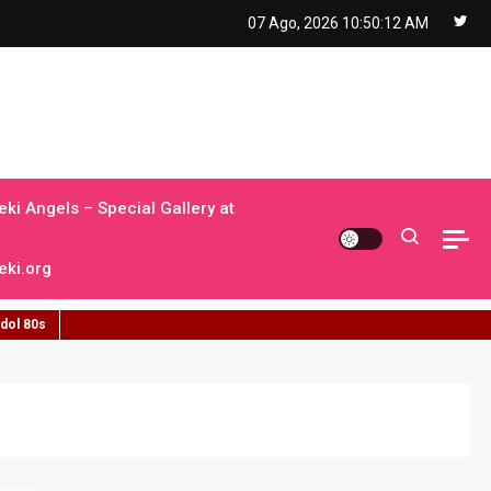
07 Ago, 2026
10:50:13 AM
ki Angels – Special Gallery at
ki.org
idol 80s