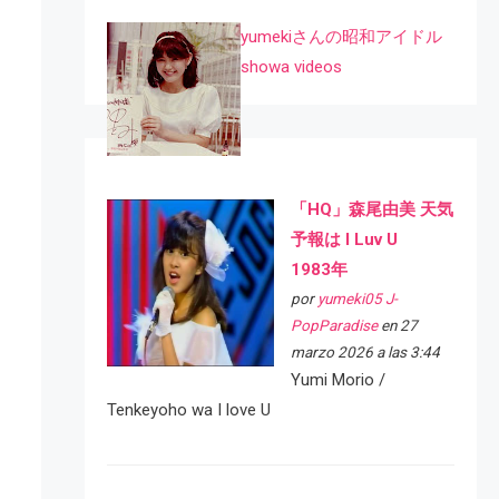
yumekiさんの昭和アイドル
showa videos
「HQ」森尾由美 天気
予報は I Luv U
1983年
por
yumeki05 J-
PopParadise
en 27
marzo 2026 a las 3:44
Yumi Morio /
Tenkeyoho wa I love U