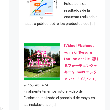
Estos son los
resultados de la
encuesta realizada a
nuestro público sobre los productos que […]
[Video] Flashmob
yumeki "Koisuru
fortune cookie" 恋す
るフォーチュンクッ
キー yumeki エンタ
メ ver. 「メキシコ」
en 15 junio 2014
Finalmente tenemos listo el video del
Flashmob realizado el pasado 4 de mayo en
s
las instalaciones […]
lle