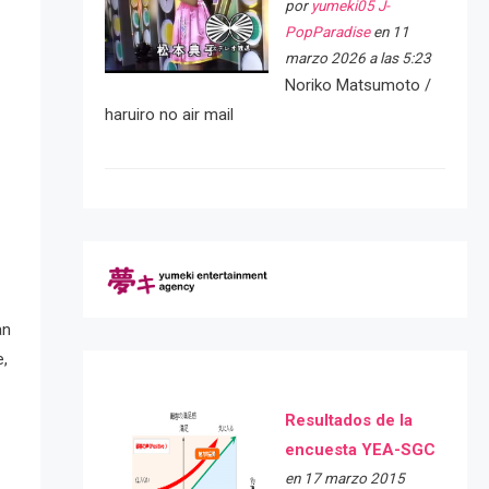
por
yumeki05 J-
PopParadise
en 11
marzo 2026 a las 5:23
Noriko Matsumoto /
haruiro no air mail
an
e,
Resultados de la
encuesta YEA-SGC
en 17 marzo 2015