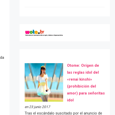
nda
Otome: Orígen de
las reglas idol del
«renai kinshi»
(prohibición del
amor) para señoritas
idol
en 23 junio 2017
Tras el escándalo suscitado por el anuncio de