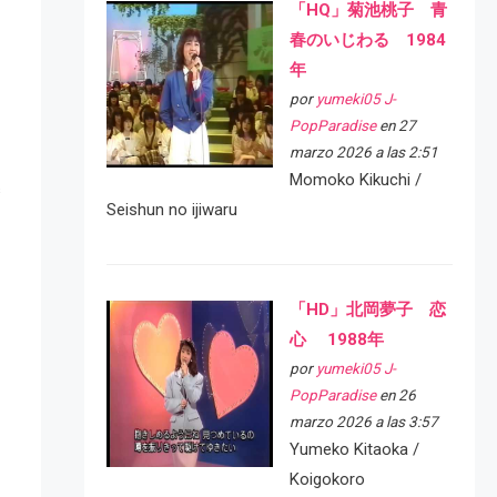
「HQ」菊池桃子 青
春のいじわる 1984
年
por
yumeki05 J-
PopParadise
en 27
marzo 2026 a las 2:51
Momoko Kikuchi /
s
Seishun no ijiwaru
「HD」北岡夢子 恋
心 1988年
por
yumeki05 J-
PopParadise
en 26
marzo 2026 a las 3:57
Yumeko Kitaoka /
Koigokoro