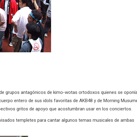
dio de grupos antagónicos de kimo-wotas ortodoxos quienes se oponí
cuerpo entero de sus idols favoritas de AKB48 y de Morning Musum
ctivos gritos de apoyo que acostumbran usar en los conciertos.
visados templetes para cantar algunos temas musicales de ambas