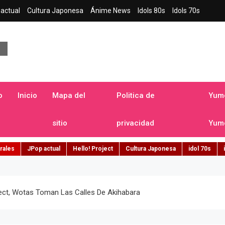
actual
Cultura Japonesa
Ánime News
Idols 80s
Idols 70s
a japonesa en español
o
Inicio
Mapa del
Politica de
Yume
sitio
privacidad
Yume
rales
JPop actual
Hello! Project
Cultura Japonesa
idol 70s
ect, Wotas Toman Las Calles De Akihabara