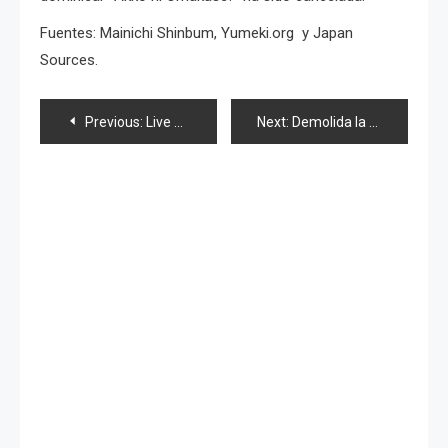
Fuentes: Mainichi Shinbum, Yumeki.org y Japan
Sources.
Navegación
Previous:
Live Action de «Acorazado Yamato»
Next:
Demolida la casa rosada
de
entradas