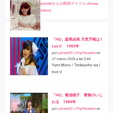
yumekiさんの昭和アイドル showa
videos
「HQ」森尾由美 天気予報は I
Luv U 1983年
por
yumeki05 J-PopParadise
en
27 marzo 2026 a las 3:44
Yumi Morio / Tenkeyoho wa I
love U
「HQ」菊池桃子 青春のいじ
わる 1984年
por
yumeki05 J-PopParadise
en