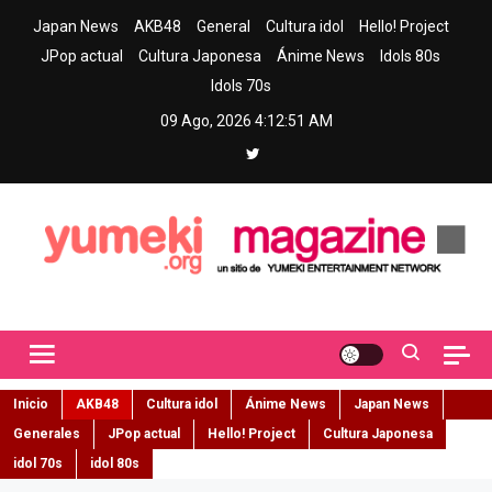
Skip
Japan News
AKB48
General
Cultura idol
Hello! Project
to
JPop actual
Cultura Japonesa
Ánime News
Idols 80s
content
Idols 70s
09 Ago, 2026
4:12:52 AM
Yumeki Magazine
Jpop y musica idol – Tu portal de jpop, movimiento idol y cultura
japonesa en español
Inicio
AKB48
Cultura idol
Ánime News
Japan News
Generales
JPop actual
Hello! Project
Cultura Japonesa
idol 70s
idol 80s