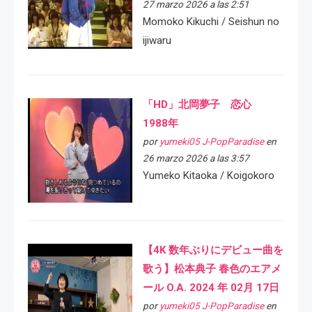
27 marzo 2026 a las 2:51
Momoko Kikuchi / Seishun no
ijiwaru
「HD」北岡夢子 恋心
1988年
por
yumeki05 J-PopParadise
en
26 marzo 2026 a las 3:57
Yumeko Kitaoka / Koigokoro
【4K 数年ぶりにデビュー曲を
歌う】松本典子 春色のエアメ
ール O.A. 2024 年 02月 17日
por
yumeki05 J-PopParadise
en