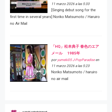
11 marzo 2026 a las 5:33
[Singing debut song for the
first time in several years] Noriko Matsumoto / Haruiro
no Air Mail
「HQ」松本典子 春色のエア
メール 1985年
por
yumeki05 J-PopParadise
en
11 marzo 2026 a las 5:23
Noriko Matsumoto / haruiro
no air mail