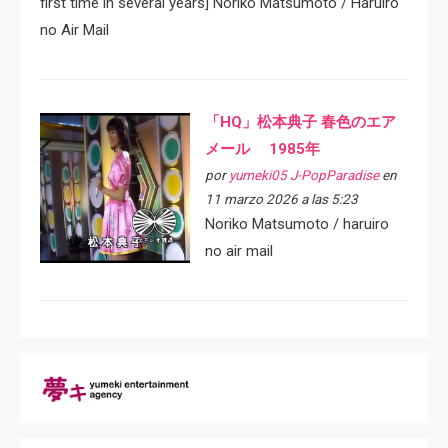
first time in several years] Noriko Matsumoto / Haruiro
no Air Mail
「HQ」松本典子 春色のエア
メール 1985年
por
yumeki05 J-PopParadise
en
11 marzo 2026 a las 5:23
Noriko Matsumoto / haruiro
no air mail