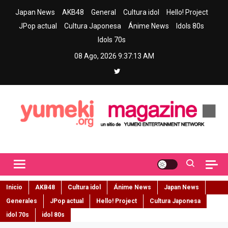
Skip
Japan News
AKB48
General
Cultura idol
Hello! Project
to
JPop actual
Cultura Japonesa
Ánime News
Idols 80s
content
Idols 70s
08 Ago, 2026
9:37:14 AM
Yumeki Magazine
Jpop y musica idol – Tu portal de jpop, movimiento idol y cultura
japonesa en español
Inicio
AKB48
Cultura idol
Ánime News
Japan News
Generales
JPop actual
Hello! Project
Cultura Japonesa
idol 70s
idol 80s