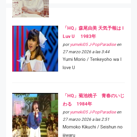
「HQ」森尾由美 天気予報は I
Luv U 1983年
por
yumeki05 J-PopParadise
en
27 marzo 2026 a las 3:44
Yumi Morio / Tenkeyoho wa I
love U
「HQ」菊池桃子 青春のいじ
わる 1984年
por
yumeki05 J-PopParadise
en
27 marzo 2026 a las 2:51
Momoko Kikuchi / Seishun no
ijiwaru