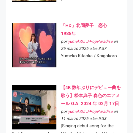
「HD」北岡夢子 恋心
1988年
por
yumeki05 J-PopParadise
en
26 marzo 2026 a las 3:57
Yumeko Kitaoka / Koigokoro
【4K 数年ぶりにデビュー曲を
歌う】松本典子 春色のエアメ
ール O.A. 2024 年 02月 17日
por
yumeki05 J-PopParadise
en
11 marzo 2026 a las 5:33
[Singing debut song for the