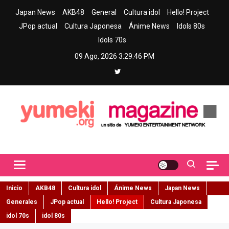
Skip
Japan News
AKB48
General
Cultura idol
Hello! Project
to
JPop actual
Cultura Japonesa
Ánime News
Idols 80s
content
Idols 70s
09 Ago, 2026
3:29:47 PM
Yumeki Magazine
Jpop y musica idol – Tu portal de jpop, movimiento idol y cultura
japonesa en español
Inicio
AKB48
Cultura idol
Ánime News
Japan News
Generales
JPop actual
Hello! Project
Cultura Japonesa
idol 70s
idol 80s