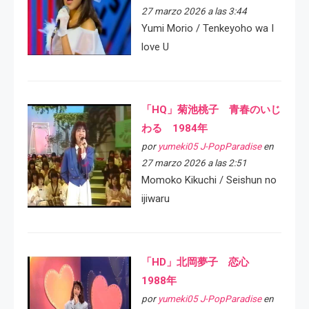
27 marzo 2026 a las 3:44
Yumi Morio / Tenkeyoho wa I
love U
「HQ」菊池桃子 青春のいじ
わる 1984年
por
yumeki05 J-PopParadise
en
27 marzo 2026 a las 2:51
Momoko Kikuchi / Seishun no
ijiwaru
「HD」北岡夢子 恋心
1988年
por
yumeki05 J-PopParadise
en