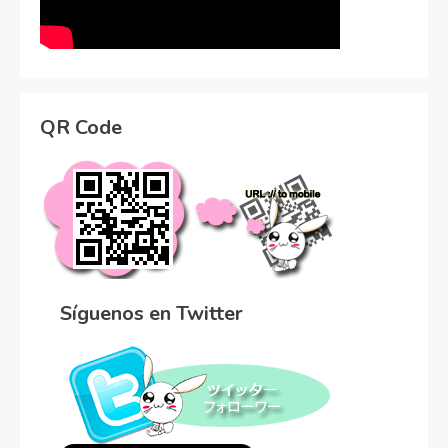
QR Code
Síguenos en Twitter