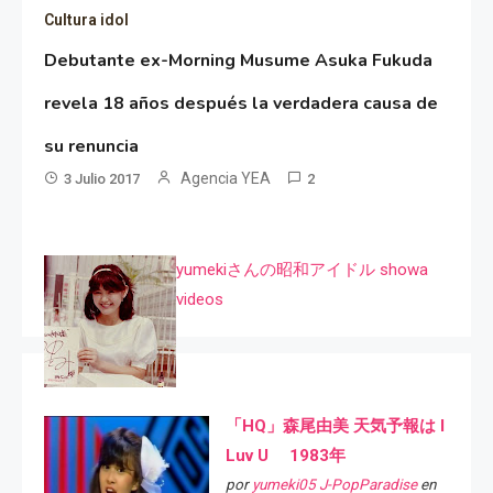
Cultura idol
Debutante ex-Morning Musume Asuka Fukuda
revela 18 años después la verdadera causa de
su renuncia
Agencia YEA
3 Julio 2017
2
yumekiさんの昭和アイドル showa
videos
「HQ」森尾由美 天気予報は I
Luv U 1983年
por
yumeki05 J-PopParadise
en