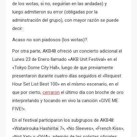
de los wotas, si no, seguirían en las andadas) y
luego admitieron su error (obligadas por la
adminstración del grupo), con mayor razón se puede
decir:
Acaso no son piadosos (los wotas)?.
Por otra parte, AKB48 ofreció un concierto adicional el
Lunes 23 de Enero llamado «AKB Unit Festival» en el
«Tokyo Dome City Hall», luego de que previamente
presentaron durante cuatro días seguidos el «Request
Hour Set List Best 100» en el mísmo escenario, en el
que por cierto,
cerraron
el último día con broche de oro
interpretando y tocando en vivo la canción «GIVE ME
FIVE!».
En el festival participaron los subgrupos de AKB48:
«Watarirouka Hashiritai 7», «No Sleeves», «French Kiss»,
«Not Yet» y «DiVA», además de las solistas oficiales: