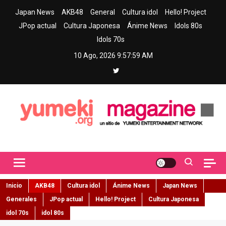
Skip
Japan News
AKB48
General
Cultura idol
Hello! Project
to
JPop actual
Cultura Japonesa
Ánime News
Idols 80s
content
Idols 70s
10 Ago, 2026
9:58:01 AM
Yumeki Magazine
Jpop y musica idol – Tu portal de jpop, movimiento idol y cultura
japonesa en español
Inicio
AKB48
Cultura idol
Ánime News
Japan News
Generales
JPop actual
Hello! Project
Cultura Japonesa
idol 70s
idol 80s