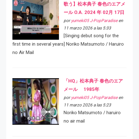
歌う】松本典子 春色のエアメ
ール O.A. 2024 年 02月 17日
por
yumeki05 J-PopParadise
en
11 marzo 2026 a las 5:33
[Singing debut song for the
first time in several years] Noriko Matsumoto / Haruiro
no Air Mail
「HQ」松本典子 春色のエア
メール 1985年
por
yumeki05 J-PopParadise
en
11 marzo 2026 a las 5:23
Noriko Matsumoto / haruiro
no air mail