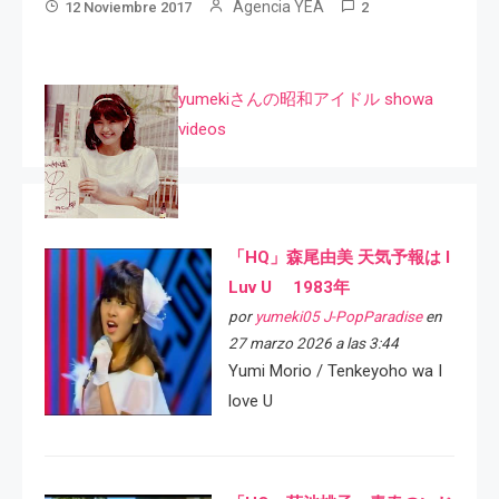
Agencia YEA
12 Noviembre 2017
2
yumekiさんの昭和アイドル showa
videos
「HQ」森尾由美 天気予報は I
Luv U 1983年
por
yumeki05 J-PopParadise
en
27 marzo 2026 a las 3:44
Yumi Morio / Tenkeyoho wa I
love U