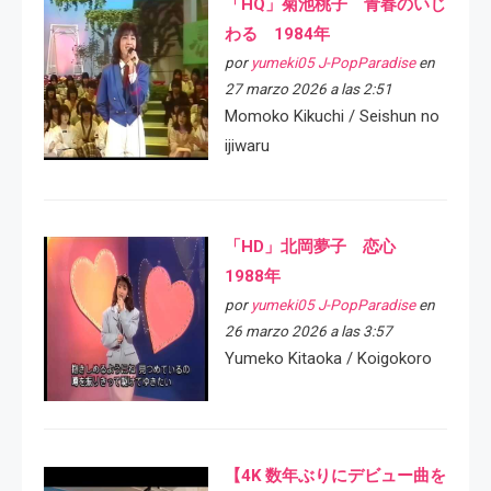
「HQ」菊池桃子 青春のいじ
わる 1984年
por
yumeki05 J-PopParadise
en
27 marzo 2026 a las 2:51
Momoko Kikuchi / Seishun no
ijiwaru
「HD」北岡夢子 恋心
1988年
por
yumeki05 J-PopParadise
en
26 marzo 2026 a las 3:57
Yumeko Kitaoka / Koigokoro
【4K 数年ぶりにデビュー曲を