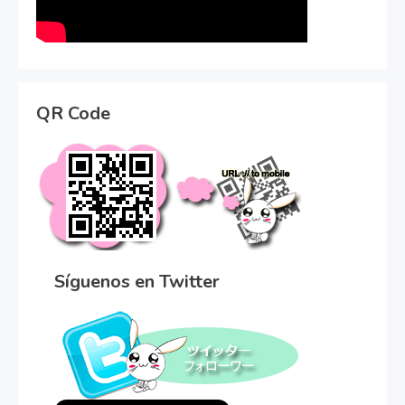
QR Code
Síguenos en Twitter