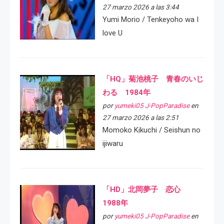
27 marzo 2026 a las 3:44
Yumi Morio / Tenkeyoho wa I
love U
「HQ」菊池桃子 青春のいじ
わる 1984年
por
yumeki05 J-PopParadise
en
27 marzo 2026 a las 2:51
Momoko Kikuchi / Seishun no
ijiwaru
「HD」北岡夢子 恋心
1988年
por
yumeki05 J-PopParadise
en