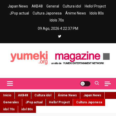
Skip
Japan News
AKB48
General
Cultura idol
Hello! Project
to
JPop actual
Cultura Japonesa
Ánime News
Idols 80s
content
Idols 70s
09 Ago, 2026
4:22:39 PM
Yumeki Magazine
Jpop y musica idol – Tu portal de jpop, movimiento idol y cultura
japonesa en español
Inicio
AKB48
Cultura idol
Ánime News
Japan News
Generales
JPop actual
Hello! Project
Cultura Japonesa
idol 70s
idol 80s