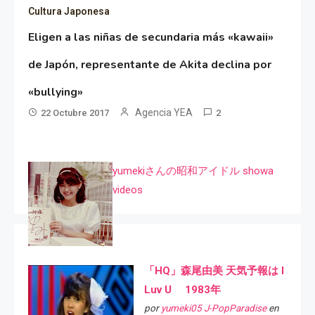
Cultura Japonesa
Eligen a las niñas de secundaria más «kawaii»
de Japón, representante de Akita declina por
«bullying»
Agencia YEA
22 Octubre 2017
2
yumekiさんの昭和アイドル showa
videos
「HQ」森尾由美 天気予報は I
Luv U 1983年
por
yumeki05 J-PopParadise
en