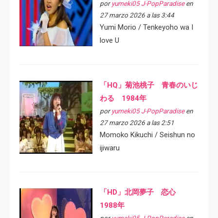
por
yumeki05 J-PopParadise
en
27 marzo 2026 a las 3:44
Yumi Morio / Tenkeyoho wa I
love U
「HQ」菊池桃子 青春のいじ
わる 1984年
por
yumeki05 J-PopParadise
en
27 marzo 2026 a las 2:51
Momoko Kikuchi / Seishun no
ijiwaru
「HD」北岡夢子 恋心
1988年