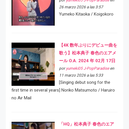
por
yumeki05 J-PopParadise
en
26 marzo 2026 a las 3:57
Yumeko Kitaoka / Koigokoro
【4K 数年ぶりにデビュー曲を
歌う】松本典子 春色のエアメ
ール O.A. 2024 年 02月 17日
por
yumeki05 J-PopParadise
en
11 marzo 2026 a las 5:33
[Singing debut song for the
first time in several years] Noriko Matsumoto / Haruiro
no Air Mail
「HQ」松本典子 春色のエア