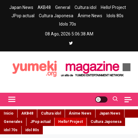
Skip
Japan News
AKB48
General
Cultura idol
Hello! Project
to
JPop actual
Cultura Japonesa
Ánime News
Idols 80s
content
Idols 70s
08 Ago, 2026
5:06:39 AM
Yumeki Magazine
Jpop y musica idol – Tu portal de jpop, movimiento idol y cultura
japonesa en español
Inicio
AKB48
Cultura idol
Ánime News
Japan News
Generales
JPop actual
Hello! Project
Cultura Japonesa
idol 70s
idol 80s