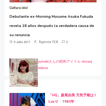
Cultura idol
Debutante ex-Morning Musume Asuka Fukuda
revela 18 años después la verdadera causa de
su renuncia
Agencia YEA
3 Julio 2017
2
yumekiさんの昭和アイドル showa
videos
「HQ」森尾由美 天気予報は I
Luv U 1983年