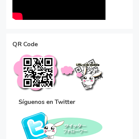
QR Code
Síguenos en Twitter