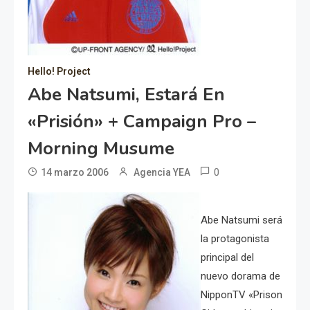
Hello! Project
Abe Natsumi, Estará En
«prisión» + Campaign Pro –
Morning Musume
0
14 marzo 2006
Agencia YEA
Abe Natsumi será
la protagonista
principal del
nuevo dorama de
NipponTV «Prison