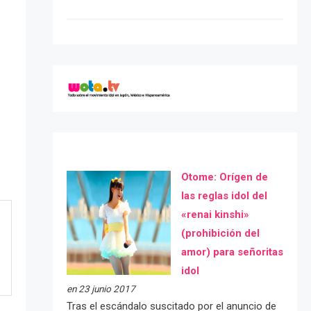
Otome: Orígen de
las reglas idol del
«renai kinshi»
(prohibición del
amor) para señoritas
idol
en 23 junio 2017
Tras el escándalo suscitado por el anuncio de