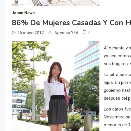
Japan News
86% De Mujeres Casadas Y Con Hi
0
26 mayo 2012
Agencia YEA
Al ochenta y s
ya sea como e
sus hogares, 
La cifra se in
hijos. Un pri
gobierno hasta
después del p
Los datos fue
Noviembre pas
menores de 1