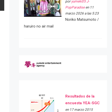
por
yumeki05 J-
PopParadise
en 11
marzo 2026 a las 5:23
Noriko Matsumoto /
haruiro no air mail
Resultados de la
encuesta YEA-SGC
en 17 marzo 2015