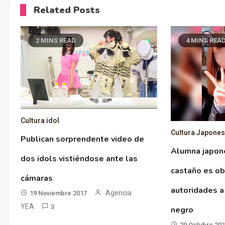
Related Posts
2 MINS READ
4 MINS REA
Cultura idol
Cultura Japone
Publican sorprendente video de
Alumna japon
dos idols vistiéndose ante las
castaño es ob
cámaras
autoridades a
Agencia
19 Noviembre 2017
YEA
3
negro
29 Octubre 20