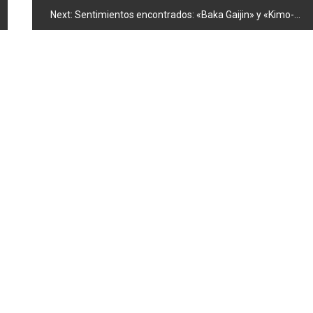
Next:
Sentimientos encontrados: «Baka Gaijin» y «Kimo-Wotas» de AKB48