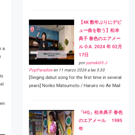
【4K 数年ぶりにデビ
ュー曲を歌う】松本
典子 春色のエアメー
ル O.A. 2024 年 02月
n a
17日
r
por
yumeki05 J-
PopParadise
en 11 marzo 2026 a las 5:33
do
[Singing debut song for the first time in several
el
years] Noriko Matsumoto / Haruiro no Air Mail
 en
「HQ」松本典子 春色
のエアメール 1985
年