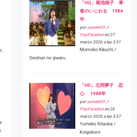
「HQ」菊池桃子 青
春のいじわる 1984
年
por
yumeki05 J-
PopParadise
en 27
marzo 2026 a las 2:51
Momoko Kikuchi /
r,
Seishun no ijiwaru
「HD」北岡夢子 恋
心 1988年
por
yumeki05 J-
PopParadise
en 26
marzo 2026 a las 3:57
s
Yumeko Kitaoka /
e
Koigokoro