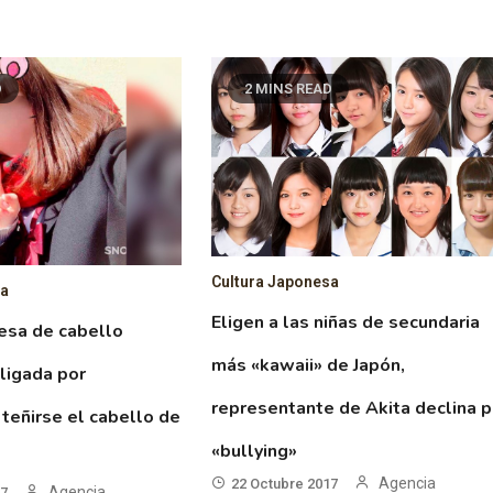
D
2 MINS READ
Cultura Japonesa
sa
Eligen a las niñas de secundaria
esa de cabello
más «kawaii» de Japón,
ligada por
representante de Akita declina p
 teñirse el cabello de
«bullying»
Agencia
22 Octubre 2017
Agencia
17