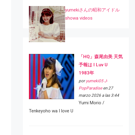
yumekiさんの昭和アイドル
showa videos
「HQ」森尾由美 天気
予報は I Luv U
1983年
por
yumeki05 J-
PopParadise
en 27
marzo 2026 a las 3:44
Yumi Morio /
Tenkeyoho wa I love U