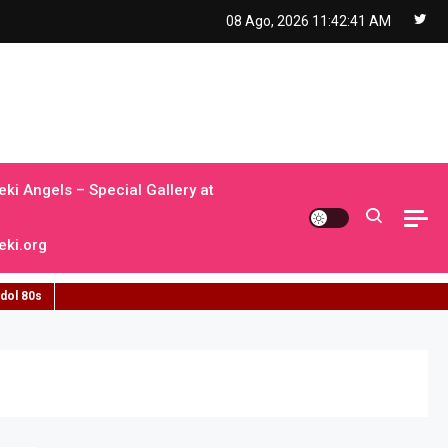
08 Ago, 2026
11:42:42 AM
ki Angels – Special Gallery at
ki.org
idol 80s