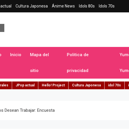
actual
Cultura Japonesa
Ánime News
Idols 80s
Idols 70s
a japonesa en español
o
Inicio
Mapa del
Politica de
Yume
sitio
privacidad
Yume
rales
JPop actual
Hello! Project
Cultura Japonesa
idol 70s
s Desean Trabajar: Encuesta