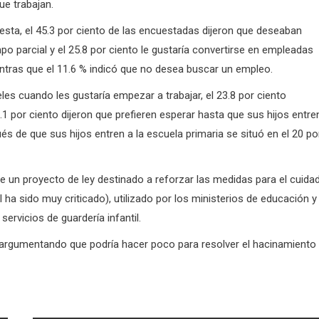
ue trabajan.
esta, el 45.3 por ciento de las encuestadas dijeron que deseaban
mpo parcial y el 25.8 por ciento le gustaría convertirse en empleadas
entras que el 11.6 % indicó que no desea buscar un empleo.
les cuando les gustaría empezar a trabajar, el 23.8 por ciento
 por ciento dijeron que prefieren esperar hasta que sus hijos entre
 de que sus hijos entren a la escuela primaria se situó en el 20 po
de un proyecto de ley destinado a reforzar las medidas para el cuida
l ha sido muy criticado), utilizado por los ministerios de educación y 
ervicios de guardería infantil.
y, argumentando que podría hacer poco para resolver el hacinamiento