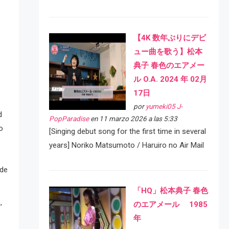
【4K 数年ぶりにデビ
ュー曲を歌う】松本
典子 春色のエアメー
ル O.A. 2024 年 02月
17日
por
yumeki05 J-
d
PopParadise
en 11 marzo 2026 a las 5:33
o
[Singing debut song for the first time in several
years] Noriko Matsumoto / Haruiro no Air Mail
 de
「HQ」松本典子 春色
,
のエアメール 1985
年