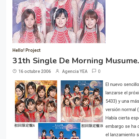
Hello! Project
31th Single De Morning Musume…
0
16 octubre 2006
Agencia YEA
El nuevo sencil
lanzarse el próx
5433) y una más
versión normal 
Había cierta espe
embargo se ha de
el lanzamiento 