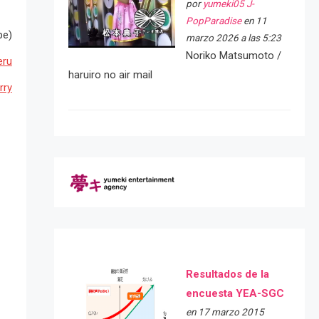
por
yumeki05 J-
PopParadise
en 11
be)
marzo 2026 a las 5:23
Noriko Matsumoto /
eru
haruiro no air mail
rry
Resultados de la
encuesta YEA-SGC
en 17 marzo 2015