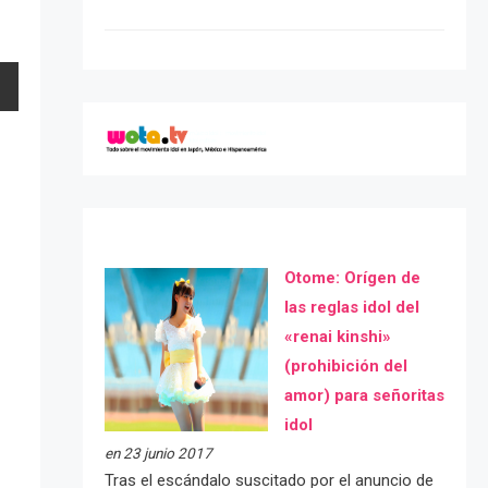
Otome: Orígen de
las reglas idol del
«renai kinshi»
(prohibición del
amor) para señoritas
idol
en 23 junio 2017
Tras el escándalo suscitado por el anuncio de