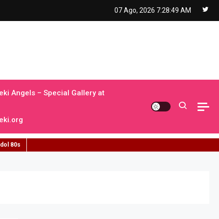
07 Ago, 2026
7:28:51 AM
ki Angels – Special Gallery at
ki.org
idol 80s