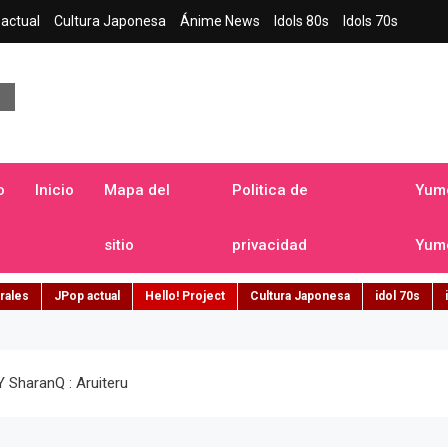
actual
Cultura Japonesa
Ánime News
Idols 80s
Idols 70s
a japonesa en español
o
Inicio
Mapa del
Politica de
Yume
sitio
privacidad
Yume
rales
JPop actual
Hello! Project
Cultura Japonesa
idol 70s
 SharanQ : Aruiteru