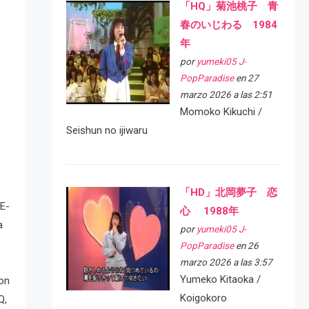
「HQ」菊池桃子 青
春のいじわる 1984
年
por
yumeki05 J-
PopParadise
en 27
marzo 2026 a las 2:51
Momoko Kikuchi /
Seishun no ijiwaru
「HD」北岡夢子 恋
CE-
心 1988年
a
por
yumeki05 J-
PopParadise
en 26
marzo 2026 a las 3:57
Yumeko Kitaoka /
con
Koigokoro
Q,