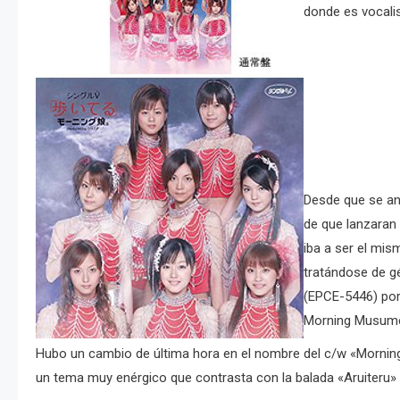
donde es vocali
Desde que se anu
de que lanzaran 
iba a ser el mi
tratándose de gé
(EPCE-5446) por
Morning Musume)
Hubo un cambio de última hora en el nombre del c/w «Morning C
un tema muy enérgico que contrasta con la balada «Aruiteru» q