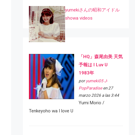
yumekiさんの昭和アイドル
showa videos
「HQ」森尾由美 天気
予報は I Luv U
1983年
por
yumeki05 J-
PopParadise
en 27
marzo 2026 a las 3:44
Yumi Morio /
Tenkeyoho wa I love U