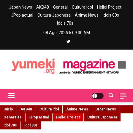
Skip
Japan News
AKB48
General
Cultura idol
Hello! Project
to
JPop actual
Cultura Japonesa
Ánime News
Idols 80s
content
Idols 70s
08 Ago, 2026
5:09:31 AM
Yumeki Magazine
Jpop y musica idol – Tu portal de jpop, movimiento idol y cultura
japonesa en español
Inicio
AKB48
Cultura idol
Ánime News
Japan News
Generales
JPop actual
Hello! Project
Cultura Japonesa
idol 70s
idol 80s