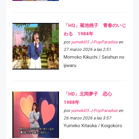
「HQ」菊池桃子 青春のいじ
わる 1984年
por
yumeki05 J-PopParadise
en
27 marzo 2026 a las 2:51
Momoko Kikuchi / Seishun no
ijiwaru
「HD」北岡夢子 恋心
1988年
por
yumeki05 J-PopParadise
en
26 marzo 2026 a las 3:57
Yumeko Kitaoka / Koigokoro