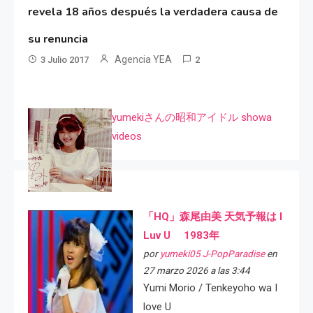
revela 18 años después la verdadera causa de
su renuncia
Agencia YEA
3 Julio 2017
2
yumekiさんの昭和アイドル showa
videos
「HQ」森尾由美 天気予報は I
Luv U 1983年
por
yumeki05 J-PopParadise
en
27 marzo 2026 a las 3:44
Yumi Morio / Tenkeyoho wa I
love U