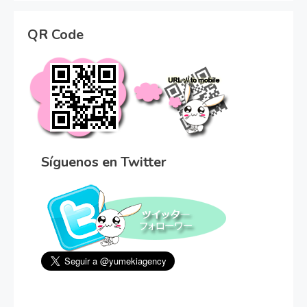
QR Code
Síguenos en Twitter