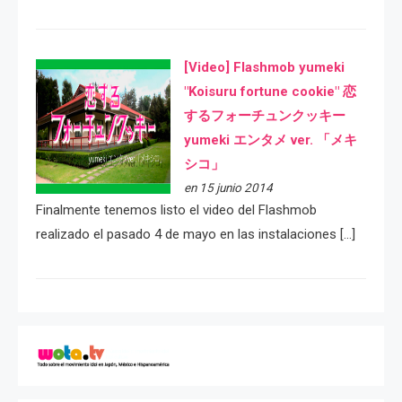
[Video] Flashmob yumeki
"Koisuru fortune cookie" 恋
するフォーチュンクッキー
yumeki エンタメ ver. 「メキ
シコ」
en 15 junio 2014
Finalmente tenemos listo el video del Flashmob
realizado el pasado 4 de mayo en las instalaciones […]