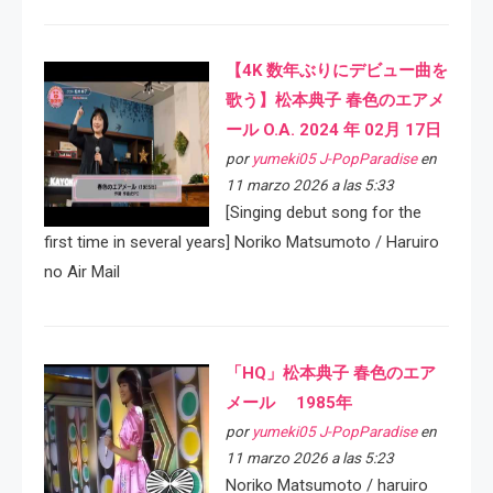
【4K 数年ぶりにデビュー曲を
歌う】松本典子 春色のエアメ
ール O.A. 2024 年 02月 17日
por
yumeki05 J-PopParadise
en
11 marzo 2026 a las 5:33
[Singing debut song for the
first time in several years] Noriko Matsumoto / Haruiro
no Air Mail
「HQ」松本典子 春色のエア
メール 1985年
por
yumeki05 J-PopParadise
en
11 marzo 2026 a las 5:23
Noriko Matsumoto / haruiro