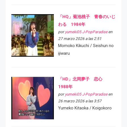
「HQ」菊池桃子 青春のいじ
わる 1984年
por
yumeki05 J-PopParadise
en
27 marzo 2026 a las 2:51
Momoko Kikuchi / Seishun no
ijiwaru
「HD」北岡夢子 恋心
1988年
por
yumeki05 J-PopParadise
en
26 marzo 2026 a las 3:57
Yumeko Kitaoka / Koigokoro