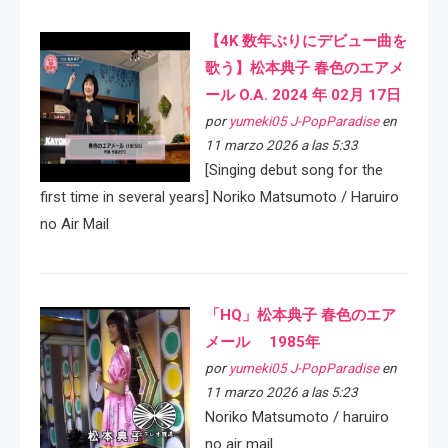
【4K 数年ぶりにデビュー曲を
歌う】松本典子 春色のエアメ
ール O.A. 2024 年 02月 17日
por
yumeki05 J-PopParadise
en
11 marzo 2026 a las 5:33
[Singing debut song for the
first time in several years] Noriko Matsumoto / Haruiro
no Air Mail
「HQ」松本典子 春色のエア
メール 1985年
por
yumeki05 J-PopParadise
en
11 marzo 2026 a las 5:23
Noriko Matsumoto / haruiro
no air mail