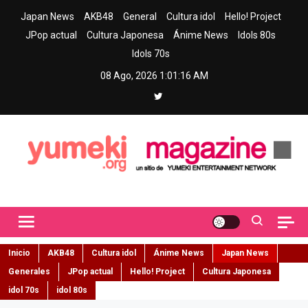
Skip
Japan News
AKB48
General
Cultura idol
Hello! Project
to
JPop actual
Cultura Japonesa
Ánime News
Idols 80s
content
Idols 70s
08 Ago, 2026
1:01:17 AM
Yumeki Magazine
Jpop y musica idol – Tu portal de jpop, movimiento idol y cultura
japonesa en español
Inicio
AKB48
Cultura idol
Ánime News
Japan News
Generales
JPop actual
Hello! Project
Cultura Japonesa
idol 70s
idol 80s