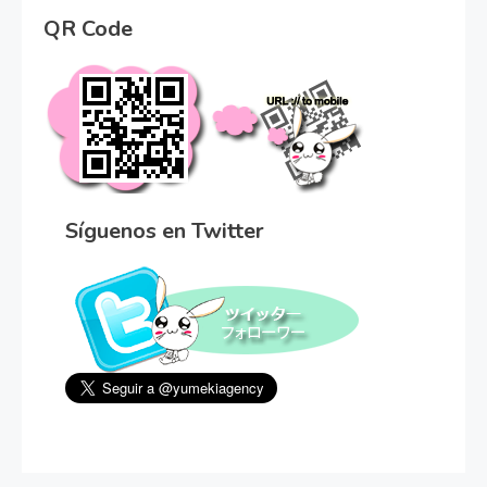
QR Code
Síguenos en Twitter