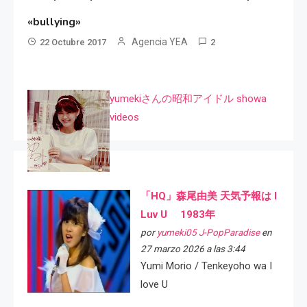
«bullying»
Agencia YEA
22 Octubre 2017
2
yumekiさんの昭和アイドル showa
videos
「HQ」森尾由美 天気予報は I
Luv U 1983年
por
yumeki05 J-PopParadise
en
27 marzo 2026 a las 3:44
Yumi Morio / Tenkeyoho wa I
love U