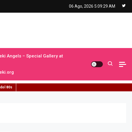
06 Ago, 2026
5:09:30 AM
ki Angels – Special Gallery at
ki.org
idol 80s