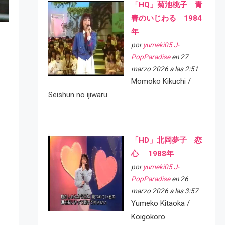
「HQ」菊池桃子 青
春のいじわる 1984
年
por
yumeki05 J-
PopParadise
en 27
marzo 2026 a las 2:51
Momoko Kikuchi /
Seishun no ijiwaru
「HD」北岡夢子 恋
心 1988年
por
yumeki05 J-
PopParadise
en 26
marzo 2026 a las 3:57
Yumeko Kitaoka /
Koigokoro