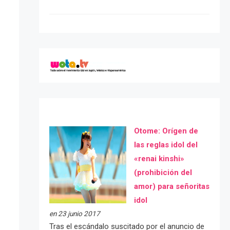
Otome: Orígen de
las reglas idol del
«renai kinshi»
(prohibición del
amor) para señoritas
idol
en 23 junio 2017
Tras el escándalo suscitado por el anuncio de