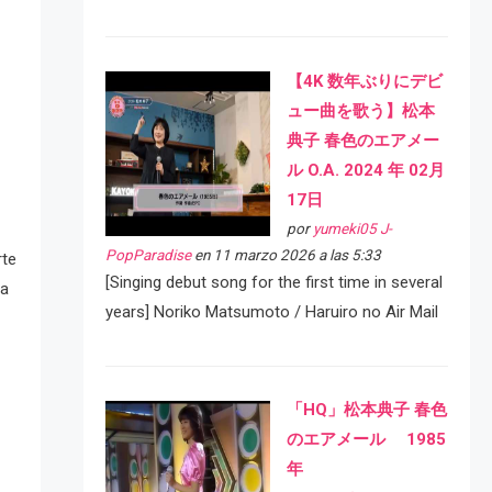
【4K 数年ぶりにデビ
ュー曲を歌う】松本
典子 春色のエアメー
ル O.A. 2024 年 02月
17日
por
yumeki05 J-
PopParadise
en 11 marzo 2026 a las 5:33
rte
[Singing debut song for the first time in several
ra
years] Noriko Matsumoto / Haruiro no Air Mail
「HQ」松本典子 春色
のエアメール 1985
年