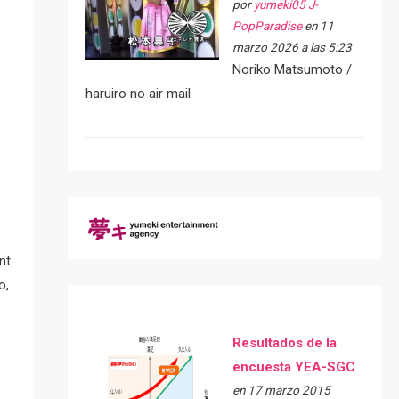
por
yumeki05 J-
PopParadise
en 11
marzo 2026 a las 5:23
Noriko Matsumoto /
haruiro no air mail
nt
o,
Resultados de la
encuesta YEA-SGC
en 17 marzo 2015