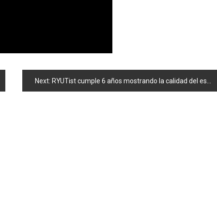
Next:
RYUTist cumple 6 años mostrando la calidad del estilo idol gotoji de las zonas rurales