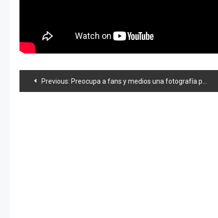
Navegación
Previous:
Preocupa a fans y medios una fotografía publicada por Riho Kotani
de
entradas