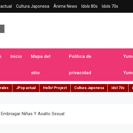
actual
Cultura Japonesa
Ánime News
Idols 80s
Idols 70s
a japonesa en español
o
Inicio
Mapa del
Politica de
Yume
sitio
privacidad
Yume
rales
JPop actual
Hello! Project
Cultura Japonesa
idol 70s
 Embriagar Niñas Y Asalto Sexual