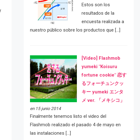
Estos son los
r
resultados de la
encuesta realizada a
nuestro público sobre los productos que […]
o
[Video] Flashmob
yumeki "Koisuru
fortune cookie" 恋す
るフォーチュンクッ
キー yumeki エンタ
メ ver. 「メキシコ」
en 15 junio 2014
Finalmente tenemos listo el video del
Flashmob realizado el pasado 4 de mayo en
las instalaciones […]