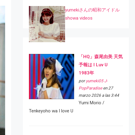
yumekiさんの昭和アイドル
showa videos
「HQ」森尾由美 天気
予報は I Luv U
1983年
por
yumeki05 J-
PopParadise
en 27
marzo 2026 a las 3:44
Yumi Morio /
Tenkeyoho wa I love U