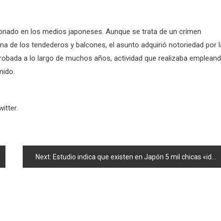
onado en los medios japoneses. Aunque se trata de un crímen
a de los tendederos y balcones, el asunto adquirió notoriedad por l
 robada a lo largo de muchos años, actividad que realizaba emplean
nido.
itter.
Next:
Estudio indica que existen en Japón 5 mil chicas «idol», otros análisis indican hasta 10 mil.