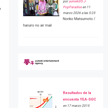
por
yumeki05 J-
PopParadise
en 11
a
marzo 2026 a las 5:23
Noriko Matsumoto /
haruiro no air mail
Resultados de la
encuesta YEA-SGC
en 17 marzo 2015