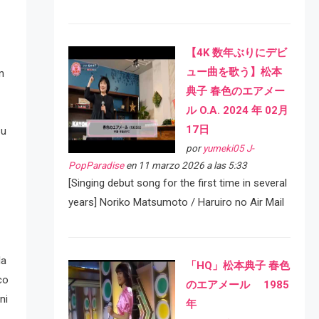
【4K 数年ぶりにデビ
ュー曲を歌う】松本
n
典子 春色のエアメー
ル O.A. 2024 年 02月
17日
su
por
yumeki05 J-
PopParadise
en 11 marzo 2026 a las 5:33
[Singing debut song for the first time in several
years] Noriko Matsumoto / Haruiro no Air Mail
la
「HQ」松本典子 春色
co
のエアメール 1985
ni
年