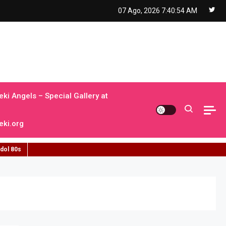
07 Ago, 2026
7:40:56 AM
ki Angels – Special Gallery at
ki.org
idol 80s