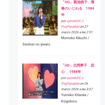
「HQ」菊池桃子 青
春のいじわる 1984
年
por
yumeki05 J-
PopParadise
en 27
marzo 2026 a las 2:51
Momoko Kikuchi /
Seishun no ijiwaru
「HD」北岡夢子 恋
心 1988年
por
yumeki05 J-
PopParadise
en 26
marzo 2026 a las 3:57
Yumeko Kitaoka /
Koigokoro