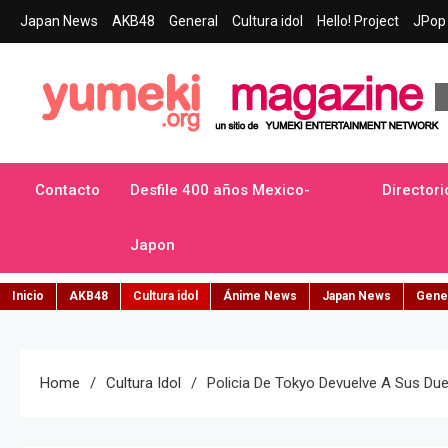
Skip
Japan News
AKB48
General
Cultura idol
Hello! Project
JPop 
to
content
Yumeki Magazine
Jpop y musica idol – Tu portal de jpop, movimiento idol y cultur
Contacto
Desfile 400 años Mexico-
Directori
Japon
Inicio
AKB48
Cultura idol
Ánime News
Japan News
Gene
Home
Cultura Idol
Policia De Tokyo Devuelve A Sus Due