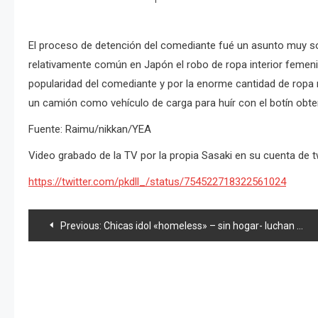
El proceso de detención del comediante fué un asunto muy s
relativamente común en Japón el robo de ropa interior femenin
popularidad del comediante y por la enorme cantidad de ropa
un camión como vehículo de carga para huír con el botín obte
Fuente: Raimu/nikkan/YEA
Video grabado de la TV por la propia Sasaki en su cuenta de tw
https://twitter.com/pkdll_/status/754522718322561024
Navegación
Previous:
Chicas idol «homeless» – sin hogar- luchan por conseguir el sueño idol
de
entradas