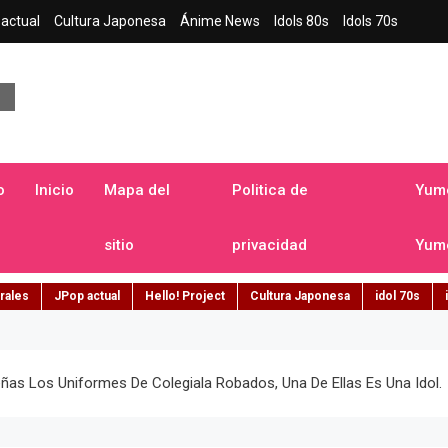
actual
Cultura Japonesa
Ánime News
Idols 80s
Idols 70s
a japonesa en español
o
Inicio
Mapa del
Politica de
Yume
sitio
privacidad
Yume
rales
JPop actual
Hello! Project
Cultura Japonesa
idol 70s
ñas Los Uniformes De Colegiala Robados, Una De Ellas Es Una Idol.