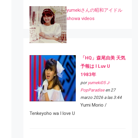
yumekiさんの昭和アイドル
showa videos
「HQ」森尾由美 天気
予報は I Luv U
1983年
por
yumeki05 J-
PopParadise
en 27
marzo 2026 a las 3:44
Yumi Morio /
Tenkeyoho wa I love U