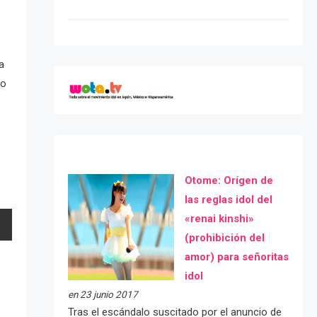
a
do
Otome: Orígen de
las reglas idol del
«renai kinshi»
(prohibición del
amor) para señoritas
idol
en 23 junio 2017
Tras el escándalo suscitado por el anuncio de