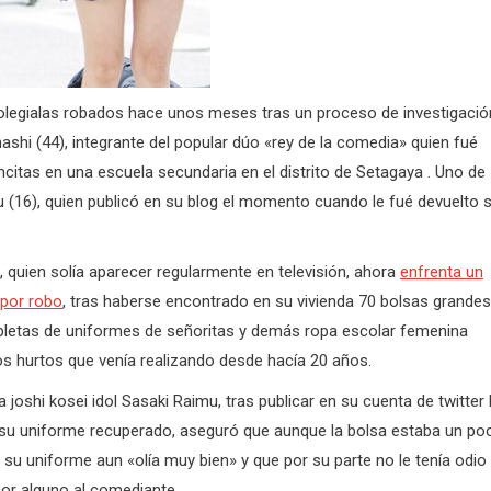
colegialas robados hace unos meses tras un proceso de investigació
shi (44), integrante del popular dúo «rey de la comedia» quien fué
ncitas en una escuela secundaria en el distrito de Setagaya . Uno de
u (16), quien publicó en su blog el momento cuando le fué devuelto 
 quien solía aparecer regularmente en televisión, ahora
enfrenta un
 por robo
, tras haberse encontrado en su vivienda 70 bolsas grandes
epletas de uniformes de señoritas y demás ropa escolar femenina
os hurtos que venía realizando desde hacía 20 años.
la joshi kosei idol Sasaki Raimu, tras publicar en su cuenta de twitter 
 su uniforme recuperado, aseguró que aunque la bolsa estaba un po
, su uniforme aun «olía muy bien» y que por su parte no le tenía odio 
or alguno al comediante.