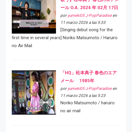
ール O.A. 2024 年 02月 17日
por
yumeki05 J-PopParadise
en
11 marzo 2026 a las 5:33
[Singing debut song for the
first time in several years] Noriko Matsumoto / Haruiro
no Air Mail
「HQ」松本典子 春色のエア
メール 1985年
por
yumeki05 J-PopParadise
en
11 marzo 2026 a las 5:23
Noriko Matsumoto / haruiro
no air mail