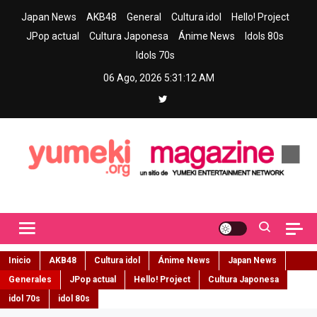
Skip
Japan News
AKB48
General
Cultura idol
Hello! Project
to
JPop actual
Cultura Japonesa
Ánime News
Idols 80s
content
Idols 70s
06 Ago, 2026
5:31:14 AM
Yumeki Magazine
Jpop y musica idol – Tu portal de jpop, movimiento idol y cultura
japonesa en español
Inicio
AKB48
Cultura idol
Ánime News
Japan News
Generales
JPop actual
Hello! Project
Cultura Japonesa
idol 70s
idol 80s