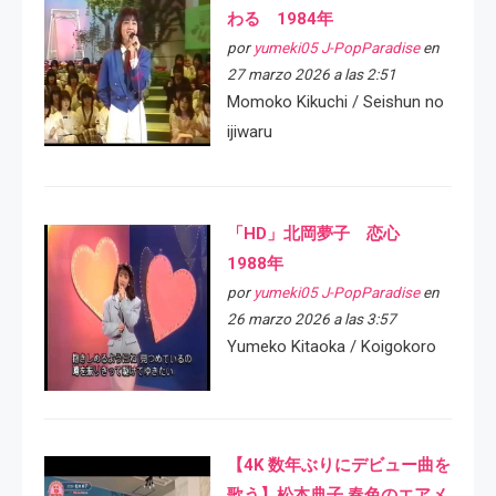
わる 1984年
por
yumeki05 J-PopParadise
en
27 marzo 2026 a las 2:51
Momoko Kikuchi / Seishun no
ijiwaru
「HD」北岡夢子 恋心
1988年
por
yumeki05 J-PopParadise
en
26 marzo 2026 a las 3:57
Yumeko Kitaoka / Koigokoro
【4K 数年ぶりにデビュー曲を
歌う】松本典子 春色のエアメ