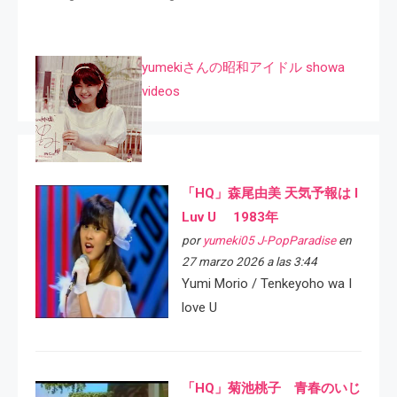
yumekiさんの昭和アイドル showa
videos
「HQ」森尾由美 天気予報は I
Luv U 1983年
por
yumeki05 J-PopParadise
en
27 marzo 2026 a las 3:44
Yumi Morio / Tenkeyoho wa I
love U
「HQ」菊池桃子 青春のいじ