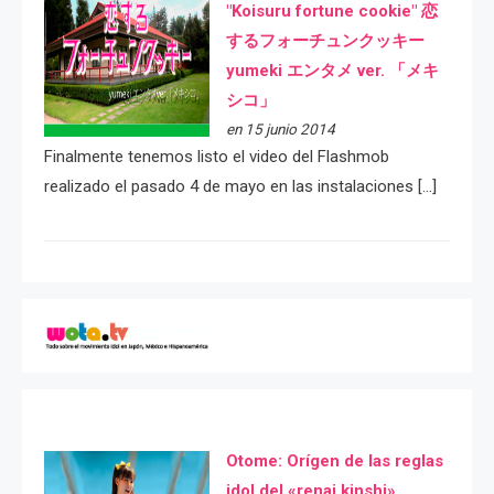
"Koisuru fortune cookie" 恋
するフォーチュンクッキー
yumeki エンタメ ver. 「メキ
シコ」
en 15 junio 2014
Finalmente tenemos listo el video del Flashmob
realizado el pasado 4 de mayo en las instalaciones […]
Otome: Orígen de las reglas
idol del «renai kinshi»