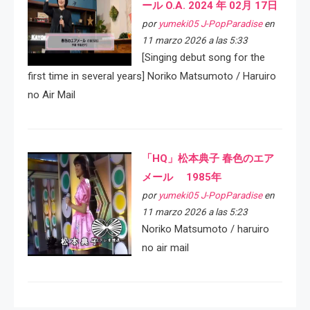
ール O.A. 2024 年 02月 17日
por
yumeki05 J-PopParadise
en
11 marzo 2026 a las 5:33
[Singing debut song for the
first time in several years] Noriko Matsumoto / Haruiro
no Air Mail
「HQ」松本典子 春色のエア
メール 1985年
por
yumeki05 J-PopParadise
en
11 marzo 2026 a las 5:23
Noriko Matsumoto / haruiro
no air mail