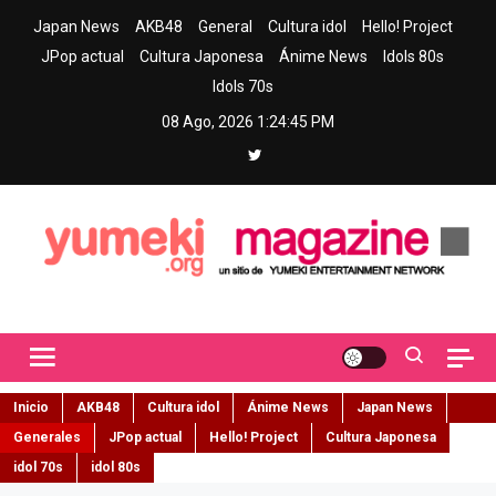
Skip
Japan News
AKB48
General
Cultura idol
Hello! Project
to
JPop actual
Cultura Japonesa
Ánime News
Idols 80s
content
Idols 70s
08 Ago, 2026
1:24:47 PM
Yumeki Magazine
Jpop y musica idol – Tu portal de jpop, movimiento idol y cultura
japonesa en español
Inicio
AKB48
Cultura idol
Ánime News
Japan News
Generales
JPop actual
Hello! Project
Cultura Japonesa
idol 70s
idol 80s