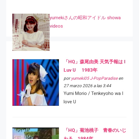
yumekiさんの昭和アイドル showa
videos
「HQ」森尾由美 天気予報は I
Luv U 1983年
por
yumeki05 J-PopParadise
en
27 marzo 2026 a las 3:44
Yumi Morio / Tenkeyoho wa I
love U
「HQ」菊池桃子 青春のいじ
わる 1984年