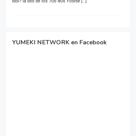
idol? la idol de los 70s-80s Yoshie […]
YUMEKI NETWORK en Facebook