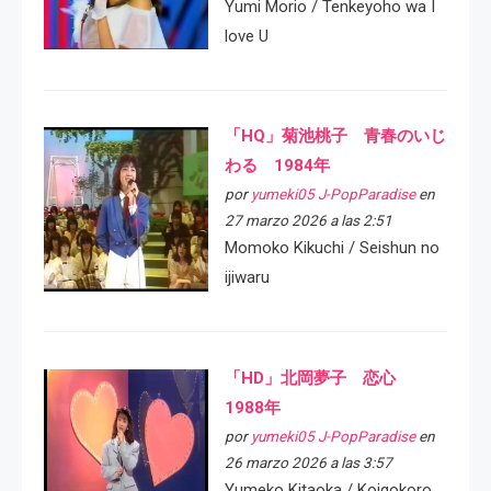
Yumi Morio / Tenkeyoho wa I
love U
「HQ」菊池桃子 青春のいじ
わる 1984年
por
yumeki05 J-PopParadise
en
27 marzo 2026 a las 2:51
Momoko Kikuchi / Seishun no
ijiwaru
「HD」北岡夢子 恋心
1988年
por
yumeki05 J-PopParadise
en
26 marzo 2026 a las 3:57
Yumeko Kitaoka / Koigokoro