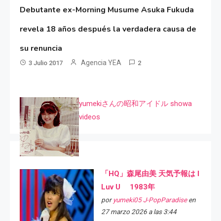
Debutante ex-Morning Musume Asuka Fukuda
revela 18 años después la verdadera causa de
su renuncia
Agencia YEA
3 Julio 2017
2
yumekiさんの昭和アイドル showa
videos
「HQ」森尾由美 天気予報は I
Luv U 1983年
por
yumeki05 J-PopParadise
en
27 marzo 2026 a las 3:44