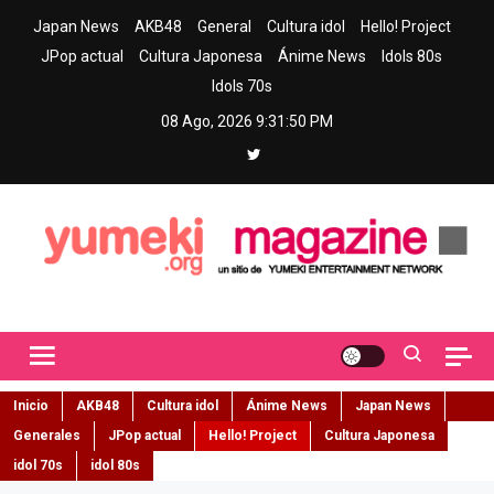
Skip
Japan News
AKB48
General
Cultura idol
Hello! Project
to
JPop actual
Cultura Japonesa
Ánime News
Idols 80s
content
Idols 70s
08 Ago, 2026
9:31:52 PM
Yumeki Magazine
Jpop y musica idol – Tu portal de jpop, movimiento idol y cultura
japonesa en español
Inicio
AKB48
Cultura idol
Ánime News
Japan News
Generales
JPop actual
Hello! Project
Cultura Japonesa
idol 70s
idol 80s