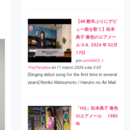
【4K 数年ぶりにデビ
ュー曲を歌う】松本
典子 春色のエアメー
ル O.A. 2024 年 02月
17日
por
yumeki05 J-
PopParadise
en 11 marzo 2026 a las 5:33
[Singing debut song for the first time in several
years] Noriko Matsumoto / Haruiro no Air Mail
「HQ」松本典子 春色
のエアメール 1985
年