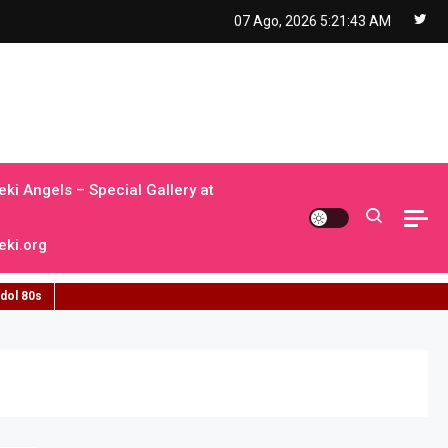
07 Ago, 2026
5:21:44 AM
ki Angels – Special Gallery at
ki.org
idol 80s