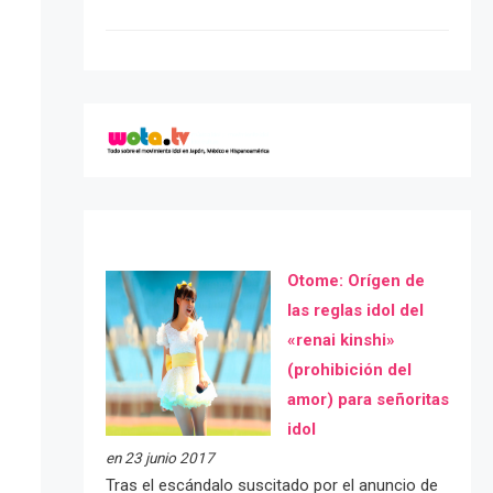
Otome: Orígen de
las reglas idol del
«renai kinshi»
(prohibición del
amor) para señoritas
idol
en 23 junio 2017
Tras el escándalo suscitado por el anuncio de