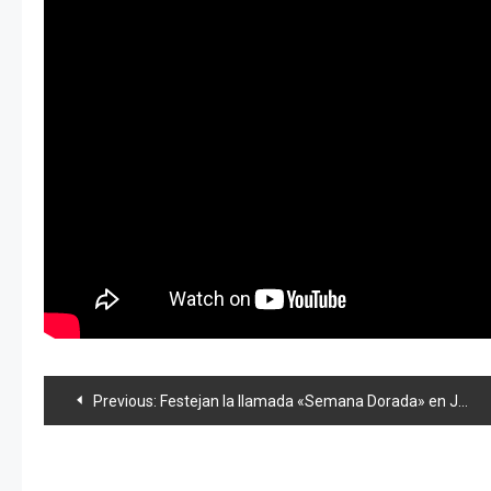
Navegación
Previous:
Festejan la llamada «Semana Dorada» en Japón
de