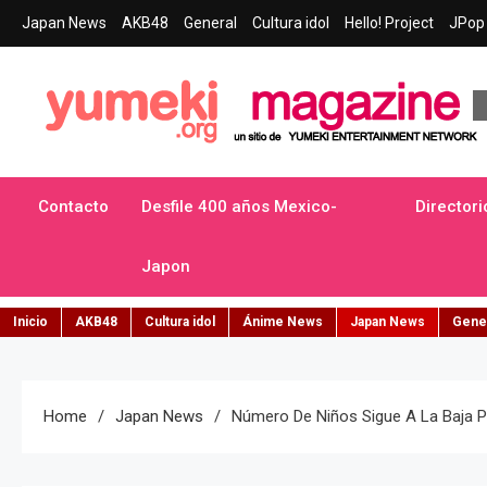
Skip
Japan News
AKB48
General
Cultura idol
Hello! Project
JPop 
to
content
Yumeki Magazine
Jpop y musica idol – Tu portal de jpop, movimiento idol y cultur
Contacto
Desfile 400 años Mexico-
Directori
Japon
Inicio
AKB48
Cultura idol
Ánime News
Japan News
Gene
Home
Japan News
Número De Niños Sigue A La Baja P