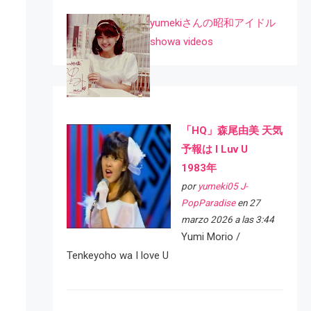
yumekiさんの昭和アイドル
showa videos
「HQ」森尾由美 天気
予報は I Luv U
1983年
por
yumeki05 J-
PopParadise
en 27
marzo 2026 a las 3:44
Yumi Morio /
Tenkeyoho wa I love U