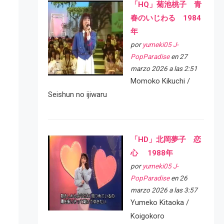
「HQ」菊池桃子 青
春のいじわる 1984
年
por
yumeki05 J-
PopParadise
en 27
marzo 2026 a las 2:51
Momoko Kikuchi /
Seishun no ijiwaru
「HD」北岡夢子 恋
心 1988年
por
yumeki05 J-
PopParadise
en 26
marzo 2026 a las 3:57
Yumeko Kitaoka /
Koigokoro