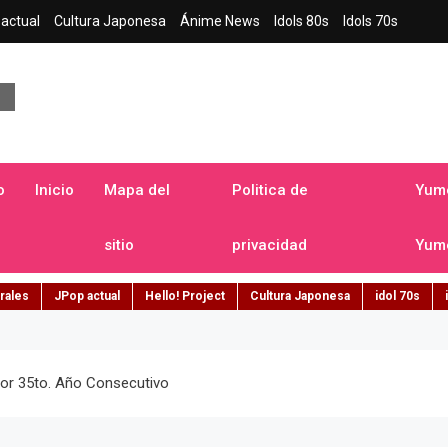
actual
Cultura Japonesa
Ánime News
Idols 80s
Idols 70s
a japonesa en español
o
Inicio
Mapa del
Politica de
Yume
sitio
privacidad
Yume
rales
JPop actual
Hello! Project
Cultura Japonesa
idol 70s
or 35to. Año Consecutivo