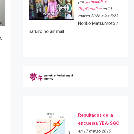
por
yumeki05 J-
PopParadise
en 11
marzo 2026 a las 5:23
Noriko Matsumoto /
haruiro no air mail
n,
Resultados de la
encuesta YEA-SGC
en 17 marzo 2015