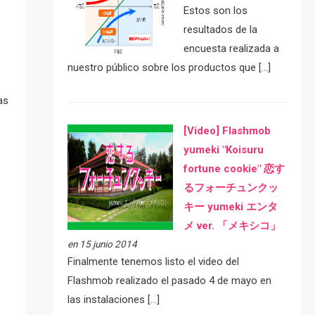
Estos son los
resultados de la
encuesta realizada a
nuestro público sobre los productos que […]
as
[Video] Flashmob
s
yumeki "Koisuru
fortune cookie" 恋す
るフォーチュンクッ
キー yumeki エンタ
メ ver. 「メキシコ」
en 15 junio 2014
Finalmente tenemos listo el video del
Flashmob realizado el pasado 4 de mayo en
las instalaciones […]