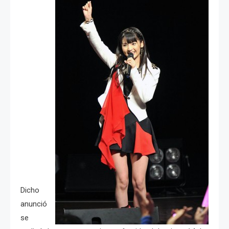
Dicho
anunció
se