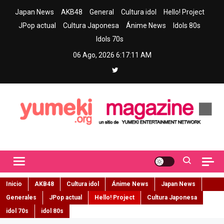
Skip
Japan News
AKB48
General
Cultura idol
Hello! Project
to
JPop actual
Cultura Japonesa
Ánime News
Idols 80s
content
Idols 70s
06 Ago, 2026
6:17:13 AM
Yumeki Magazine
Jpop y musica idol – Tu portal de jpop, movimiento idol y cultura
japonesa en español
Inicio
AKB48
Cultura idol
Ánime News
Japan News
Generales
JPop actual
Hello! Project
Cultura Japonesa
idol 70s
idol 80s