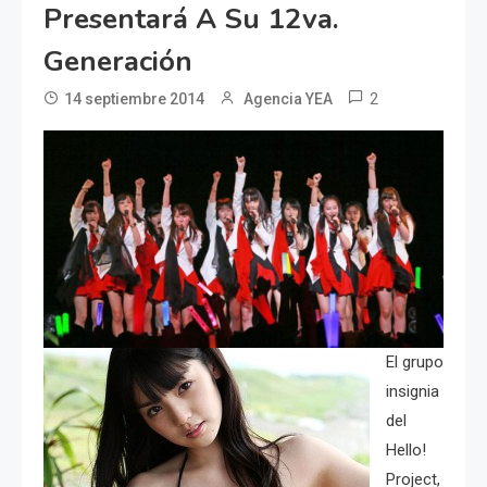
Presentará A Su 12va.
Generación
2
14 septiembre 2014
Agencia YEA
El grupo
insignia
del
Hello!
Project,