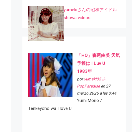
yumekiさんの昭和アイドル
showa videos
「HQ」森尾由美 天気
予報は I Luv U
1983年
por
yumeki05 J-
PopParadise
en 27
marzo 2026 a las 3:44
Yumi Morio /
Tenkeyoho wa I love U