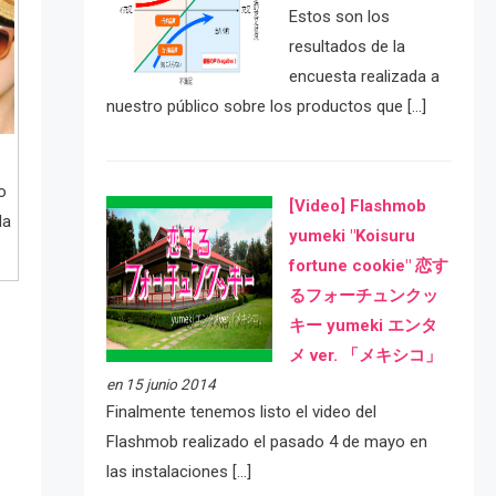
Estos son los
resultados de la
encuesta realizada a
nuestro público sobre los productos que […]
o
[Video] Flashmob
la
yumeki "Koisuru
fortune cookie" 恋す
るフォーチュンクッ
キー yumeki エンタ
メ ver. 「メキシコ」
en 15 junio 2014
Finalmente tenemos listo el video del
Flashmob realizado el pasado 4 de mayo en
las instalaciones […]