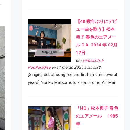
a
【4K 数年ぶりにデビ
ュー曲を歌う】松本
典子 春色のエアメー
ル O.A. 2024 年 02月
17日
por
yumeki05 J-
PopParadise
en 11 marzo 2026 a las 5:33
[Singing debut song for the first time in several
years] Noriko Matsumoto / Haruiro no Air Mail
「HQ」松本典子 春色
のエアメール 1985
年