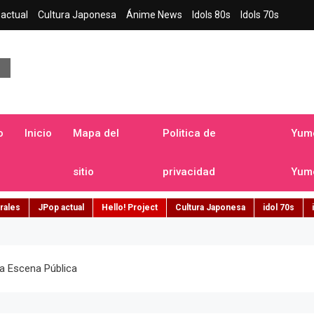
actual
Cultura Japonesa
Ánime News
Idols 80s
Idols 70s
a japonesa en español
o
Inicio
Mapa del
Politica de
Yume
sitio
privacidad
Yume
rales
JPop actual
Hello! Project
Cultura Japonesa
idol 70s
a Escena Pública