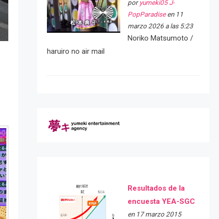
por
yumeki05 J-
PopParadise
en 11
marzo 2026 a las 5:23
Noriko Matsumoto /
haruiro no air mail
Resultados de la
encuesta YEA-SGC
en 17 marzo 2015