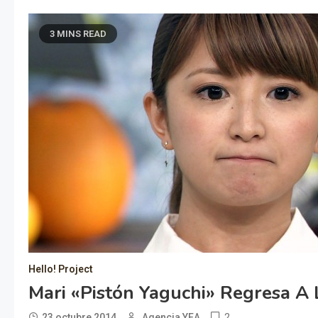
3 MINS READ
Hello! Project
Mari «Pistón Yaguchi» Regresa A 
2
23 octubre 2014
Agencia YEA