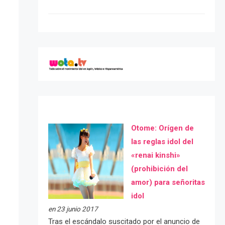
Otome: Orígen de
las reglas idol del
«renai kinshi»
(prohibición del
amor) para señoritas
idol
en 23 junio 2017
Tras el escándalo suscitado por el anuncio de