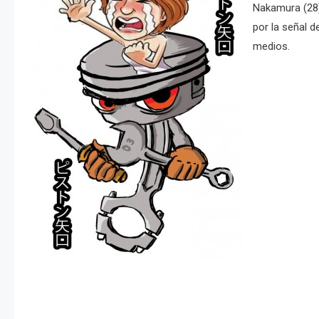
Nakamura (28)
por la señal 
medios.