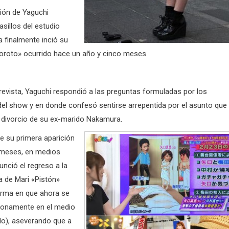
ción de Yaguchi
asillos del estudio
a finalmente inció su
lboroto» ocurrido hace un año y cinco meses.
revista, Yaguchi respondió a las preguntas formuladas por los
el show y en donde confesó sentirse arrepentida por el asunto que
l divorcio de su ex-marido Nakamura.
e su primera aparición
 meses, en medios
nció el regreso a la
a de Mari «Pistón»
forma en que ahora se
lonamente en el medio
lo), aseverando que a