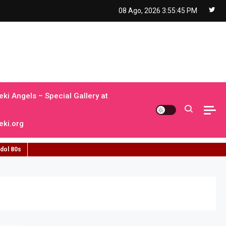
08 Ago, 2026
3:55:47 PM
ki Angels – Special Gallery at
ki.org
idol 80s