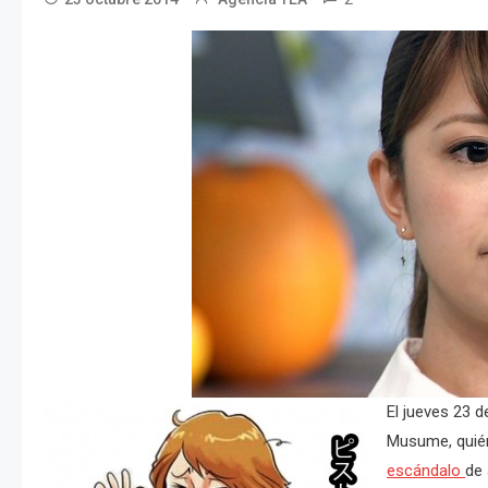
El jueves 23 d
Musume, quién
escándalo
de 