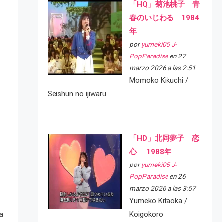
「HQ」菊池桃子 青
春のいじわる 1984
年
por
yumeki05 J-
PopParadise
en 27
marzo 2026 a las 2:51
Momoko Kikuchi /
Seishun no ijiwaru
「HD」北岡夢子 恋
心 1988年
por
yumeki05 J-
PopParadise
en 26
marzo 2026 a las 3:57
Yumeko Kitaoka /
ya
Koigokoro