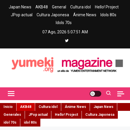
Skip
Japan News
AKB48
General
Cultura idol
Hello! Project
to
JPop actual
Cultura Japonesa
Ánime News
Idols 80s
content
Idols 70s
07 Ago, 2026
5:07:53 AM
Yumeki Magazine
Jpop y musica idol – Tu portal de jpop, movimiento idol y cultura
japonesa en español
Inicio
AKB48
Cultura idol
Ánime News
Japan News
Generales
JPop actual
Hello! Project
Cultura Japonesa
idol 70s
idol 80s