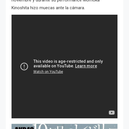
noviembre y durante su performance Momoka
Kinoshita hizo muecas ante la cámara.