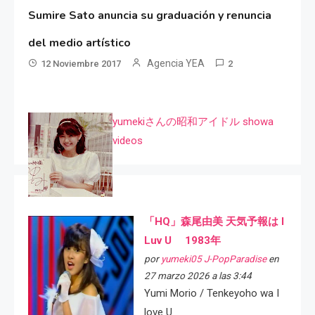
Sumire Sato anuncia su graduación y renuncia
del medio artístico
Agencia YEA
12 Noviembre 2017
2
yumekiさんの昭和アイドル showa
videos
「HQ」森尾由美 天気予報は I
Luv U 1983年
por
yumeki05 J-PopParadise
en
27 marzo 2026 a las 3:44
Yumi Morio / Tenkeyoho wa I
love U