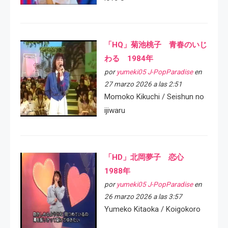
「HQ」菊池桃子 青春のいじ
わる 1984年
por
yumeki05 J-PopParadise
en
27 marzo 2026 a las 2:51
Momoko Kikuchi / Seishun no
ijiwaru
「HD」北岡夢子 恋心
1988年
por
yumeki05 J-PopParadise
en
26 marzo 2026 a las 3:57
Yumeko Kitaoka / Koigokoro