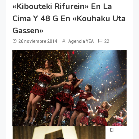
«Kibouteki Rifurein» En La
Cima Y 48 G En «Kouhaku Uta
Gassen»
22
26 noviembre 2014
Agencia YEA
El