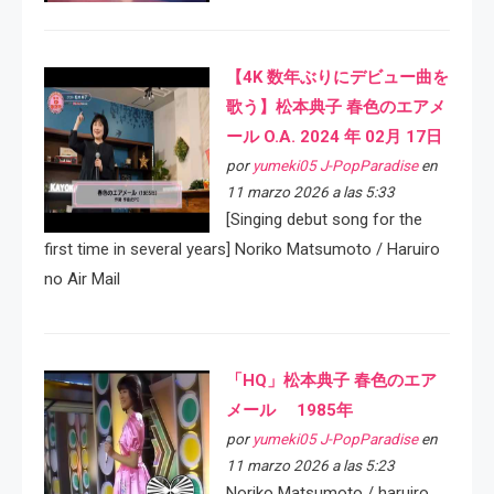
【4K 数年ぶりにデビュー曲を
歌う】松本典子 春色のエアメ
ール O.A. 2024 年 02月 17日
por
yumeki05 J-PopParadise
en
11 marzo 2026 a las 5:33
[Singing debut song for the
first time in several years] Noriko Matsumoto / Haruiro
no Air Mail
「HQ」松本典子 春色のエア
メール 1985年
por
yumeki05 J-PopParadise
en
11 marzo 2026 a las 5:23
Noriko Matsumoto / haruiro