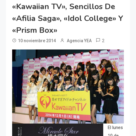
«Kawaiian TV», Sencillos De
«Afilia Saga», «Idol College» Y
«Prism Box»
2
10 noviembre 2014
Agencia YEA
El lunes
10 de