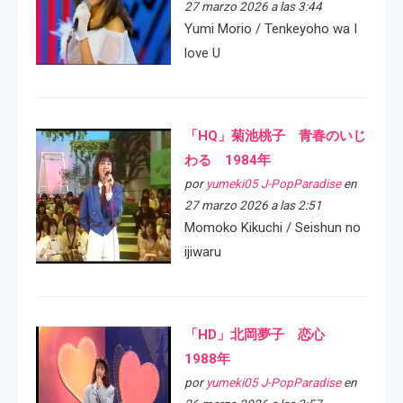
27 marzo 2026 a las 3:44
Yumi Morio / Tenkeyoho wa I
love U
「HQ」菊池桃子 青春のいじ
わる 1984年
por
yumeki05 J-PopParadise
en
27 marzo 2026 a las 2:51
Momoko Kikuchi / Seishun no
ijiwaru
「HD」北岡夢子 恋心
1988年
por
yumeki05 J-PopParadise
en