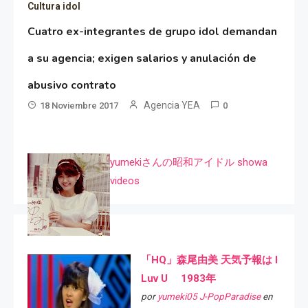
Cultura idol
Cuatro ex-integrantes de grupo idol demandan
a su agencia; exigen salarios y anulación de
abusivo contrato
Agencia YEA
18 Noviembre 2017
0
yumekiさんの昭和アイドル showa
videos
「HQ」森尾由美 天気予報は I
Luv U 1983年
por
yumeki05 J-PopParadise
en