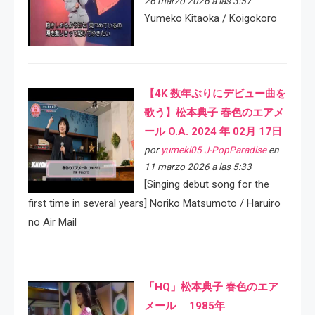
26 marzo 2026 a las 3:57
Yumeko Kitaoka / Koigokoro
【4K 数年ぶりにデビュー曲を
歌う】松本典子 春色のエアメ
ール O.A. 2024 年 02月 17日
por
yumeki05 J-PopParadise
en
11 marzo 2026 a las 5:33
[Singing debut song for the
first time in several years] Noriko Matsumoto / Haruiro
no Air Mail
「HQ」松本典子 春色のエア
メール 1985年