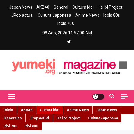
Skip
Japan News
AKB48
General
Cultura idol
Hello! Project
to
JPop actual
Cultura Japonesa
Ánime News
Idols 80s
content
Idols 70s
08 Ago, 2026
11:57:02 AM
Yumeki Magazine
Jpop y musica idol – Tu portal de jpop, movimiento idol y cultura
japonesa en español
Inicio
AKB48
Cultura idol
Ánime News
Japan News
Generales
JPop actual
Hello! Project
Cultura Japonesa
idol 70s
idol 80s