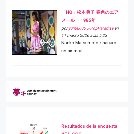
「HQ」松本典子 春色のエア
メール 1985年
por
yumeki05 J-PopParadise
en
11 marzo 2026 a las 5:23
Noriko Matsumoto / haruiro
no air mail
Resultados de la encuesta