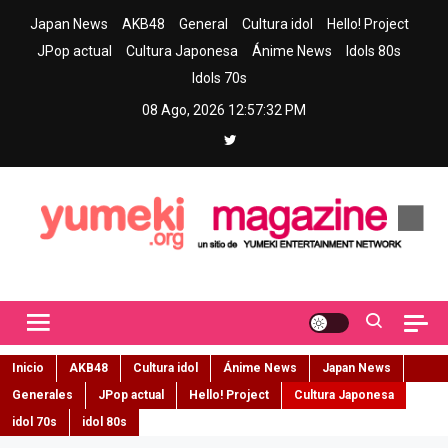
Skip
Japan News
AKB48
General
Cultura idol
Hello! Project
to
JPop actual
Cultura Japonesa
Ánime News
Idols 80s
content
Idols 70s
08 Ago, 2026
12:57:34 PM
Yumeki Magazine
Jpop y musica idol – Tu portal de jpop, movimiento idol y cultura
japonesa en español
Inicio
AKB48
Cultura idol
Ánime News
Japan News
Generales
JPop actual
Hello! Project
Cultura Japonesa
idol 70s
idol 80s