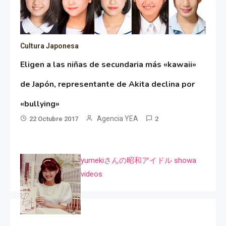
Cultura Japonesa
Eligen a las niñas de secundaria más «kawaii»
de Japón, representante de Akita declina por
«bullying»
Agencia YEA
22 Octubre 2017
2
yumekiさんの昭和アイドル showa
videos