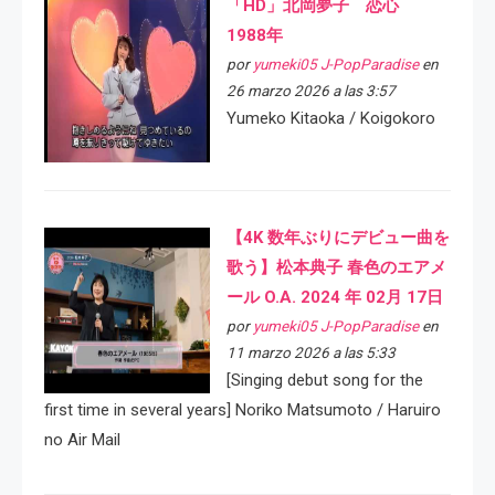
「HD」北岡夢子 恋心
1988年
por
yumeki05 J-PopParadise
en
26 marzo 2026 a las 3:57
Yumeko Kitaoka / Koigokoro
【4K 数年ぶりにデビュー曲を
歌う】松本典子 春色のエアメ
ール O.A. 2024 年 02月 17日
por
yumeki05 J-PopParadise
en
11 marzo 2026 a las 5:33
[Singing debut song for the
first time in several years] Noriko Matsumoto / Haruiro
no Air Mail