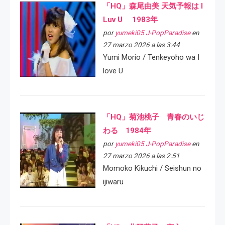
「HQ」森尾由美 天気予報は I
Luv U 1983年
por
yumeki05 J-PopParadise
en
27 marzo 2026 a las 3:44
Yumi Morio / Tenkeyoho wa I
love U
「HQ」菊池桃子 青春のいじ
わる 1984年
por
yumeki05 J-PopParadise
en
27 marzo 2026 a las 2:51
Momoko Kikuchi / Seishun no
ijiwaru