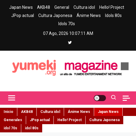
Skip
Japan News
AKB48
General
Cultura idol
Hello! Project
to
JPop actual
Cultura Japonesa
Ánime News
Idols 80s
content
Idols 70s
07 Ago, 2026
10:07:12 AM
Yumeki Magazine
Jpop y musica idol – Tu portal de jpop, movimiento idol y cultura
japonesa en español
Inicio
AKB48
Cultura idol
Ánime News
Japan News
Generales
JPop actual
Hello! Project
Cultura Japonesa
idol 70s
idol 80s