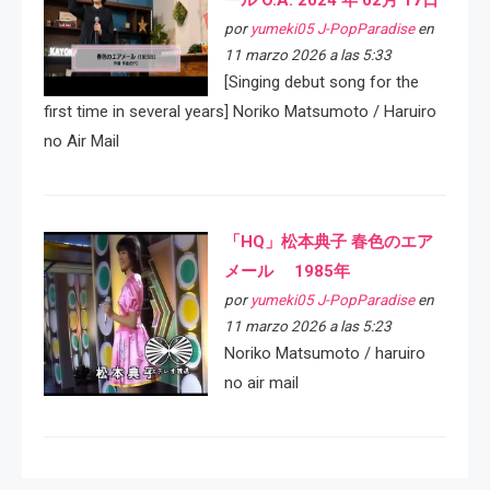
ール O.A. 2024 年 02月 17日
por
yumeki05 J-PopParadise
en
11 marzo 2026 a las 5:33
[Singing debut song for the
first time in several years] Noriko Matsumoto / Haruiro
no Air Mail
「HQ」松本典子 春色のエア
メール 1985年
por
yumeki05 J-PopParadise
en
11 marzo 2026 a las 5:23
Noriko Matsumoto / haruiro
no air mail