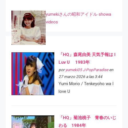
yumekiさんの昭和アイドル showa
videos
「HQ」森尾由美 天気予報は I
Luv U 1983年
por
yumeki05 J-PopParadise
en
27 marzo 2026 a las 3:44
Yumi Morio / Tenkeyoho wa I
love U
「HQ」菊池桃子 青春のいじ
わる 1984年