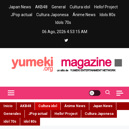
Skip
Japan News
AKB48
General
Cultura idol
Hello! Project
to
JPop actual
Cultura Japonesa
Ánime News
Idols 80s
content
Idols 70s
06 Ago, 2026
4:53:17 AM
Yumeki Magazine
Jpop y musica idol – Tu portal de jpop, movimiento idol y cultura
japonesa en español
Inicio
AKB48
Cultura idol
Ánime News
Japan News
Generales
JPop actual
Hello! Project
Cultura Japonesa
idol 70s
idol 80s