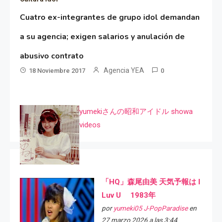
Cuatro ex-integrantes de grupo idol demandan
a su agencia; exigen salarios y anulación de
abusivo contrato
Agencia YEA
18 Noviembre 2017
0
yumekiさんの昭和アイドル showa
videos
「HQ」森尾由美 天気予報は I
Luv U 1983年
por
yumeki05 J-PopParadise
en
27 marzo 2026 a las 3:44