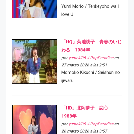
Yumi Morio / Tenkeyoho wa I
love U
「HQ」菊池桃子 青春のいじ
わる 1984年
por
yumeki05 J-PopParadise
en
27 marzo 2026 a las 2:51
Momoko Kikuchi / Seishun no
ijiwaru
「HD」北岡夢子 恋心
1988年
por
yumeki05 J-PopParadise
en
26 marzo 2026 a las 3:57