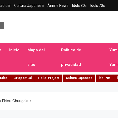
actual
Cultura Japonesa
Ánime News
Idols 80s
Idols 70s
a japonesa en español
o
Inicio
Mapa del
Politica de
Yume
sitio
privacidad
Yume
rales
JPop actual
Hello! Project
Cultura Japonesa
idol 70s
su Ebisu Chuugaku»