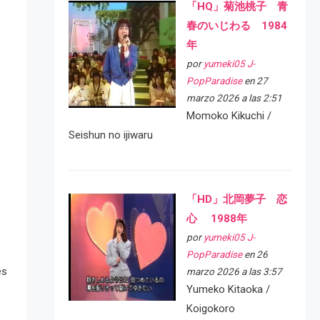
「HQ」菊池桃子 青
春のいじわる 1984
年
por
yumeki05 J-
PopParadise
en 27
marzo 2026 a las 2:51
Momoko Kikuchi /
Seishun no ijiwaru
「HD」北岡夢子 恋
心 1988年
por
yumeki05 J-
PopParadise
en 26
es
marzo 2026 a las 3:57
Yumeko Kitaoka /
Koigokoro