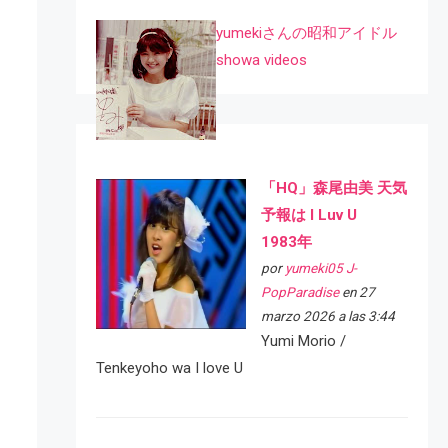
yumekiさんの昭和アイドル
showa videos
「HQ」森尾由美 天気
予報は I Luv U
1983年
por
yumeki05 J-
PopParadise
en 27
marzo 2026 a las 3:44
Yumi Morio /
Tenkeyoho wa I love U