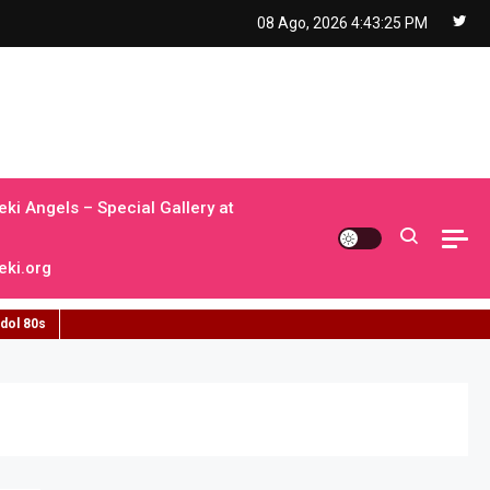
08 Ago, 2026
4:43:26 PM
ki Angels – Special Gallery at
ki.org
idol 80s