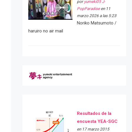
por
yumeki05 J-
PopParadise
en 11
marzo 2026 a las 5:23
Noriko Matsumoto /
haruiro no air mail
Resultados de la
encuesta YEA-SGC
en 17 marzo 2015