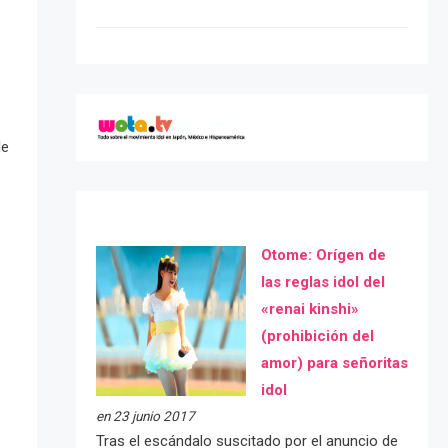
de
Otome: Orígen de
las reglas idol del
«renai kinshi»
(prohibición del
amor) para señoritas
idol
en 23 junio 2017
Tras el escándalo suscitado por el anuncio de