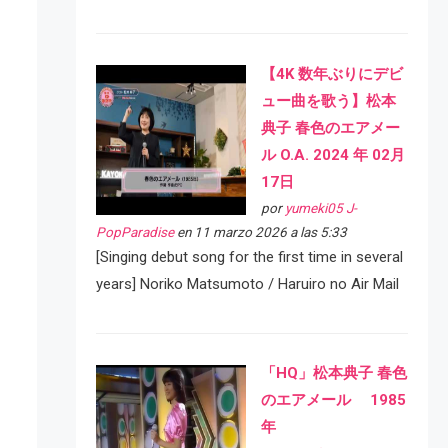
【4K 数年ぶりにデビ
ュー曲を歌う】松本
典子 春色のエアメー
ル O.A. 2024 年 02月
17日
por
yumeki05 J-
PopParadise
en 11 marzo 2026 a las 5:33
[Singing debut song for the first time in several
years] Noriko Matsumoto / Haruiro no Air Mail
「HQ」松本典子 春色
のエアメール 1985
年