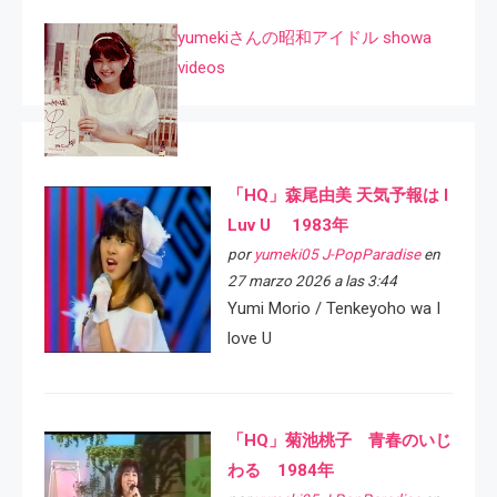
yumekiさんの昭和アイドル showa
videos
「HQ」森尾由美 天気予報は I
Luv U 1983年
por
yumeki05 J-PopParadise
en
27 marzo 2026 a las 3:44
Yumi Morio / Tenkeyoho wa I
love U
「HQ」菊池桃子 青春のいじ
わる 1984年