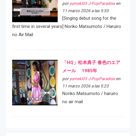
por
yumeki05 J-PopParadise
en
11 marzo 2026 a las 5:33
[Singing debut song for the
first time in several years] Noriko Matsumoto / Haruiro
no Air Mail
「HQ」松本典子 春色のエア
メール 1985年
por
yumeki05 J-PopParadise
en
11 marzo 2026 a las 5:23
Noriko Matsumoto / haruiro
no air mail