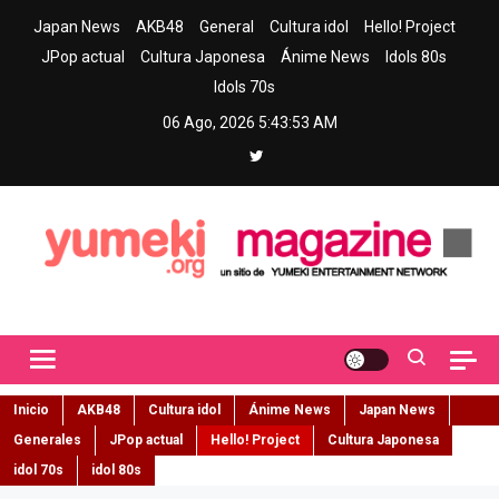
Skip
Japan News
AKB48
General
Cultura idol
Hello! Project
to
JPop actual
Cultura Japonesa
Ánime News
Idols 80s
content
Idols 70s
06 Ago, 2026
5:43:54 AM
Yumeki Magazine
Jpop y musica idol – Tu portal de jpop, movimiento idol y cultura
japonesa en español
Inicio
AKB48
Cultura idol
Ánime News
Japan News
Generales
JPop actual
Hello! Project
Cultura Japonesa
idol 70s
idol 80s