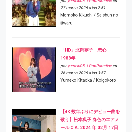
por
yumeki05 J-PopParadise
en
27 marzo 2026 a las 2:51
Momoko Kikuchi / Seishun no
ijiwaru
「HD」北岡夢子 恋心
1988年
por
yumeki05 J-PopParadise
en
26 marzo 2026 a las 3:57
Yumeko Kitaoka / Koigokoro
【4K 数年ぶりにデビュー曲を
歌う】松本典子 春色のエアメ
ール O.A. 2024 年 02月 17日