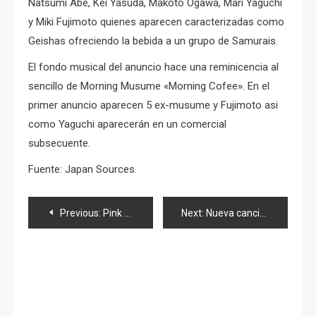
Natsumi Abe, Kei Yasuda, Makoto Ogawa, Mari Yaguchi
y Miki Fujimoto quienes aparecen caracterizadas como
Geishas ofreciendo la bebida a un grupo de Samurais.
El fondo musical del anuncio hace una reminicencia al
sencillo de Morning Musume «Morning Cofee». En el
primer anuncio aparecen 5 ex-musume y Fujimoto asi
como Yaguchi aparecerán en un comercial
subsecuente.
Fuente: Japan Sources.
Navegación
Previous:
Pink Lady reloaded!
Next:
Nueva canción de AKB48 hecha para Universidad
de
entradas