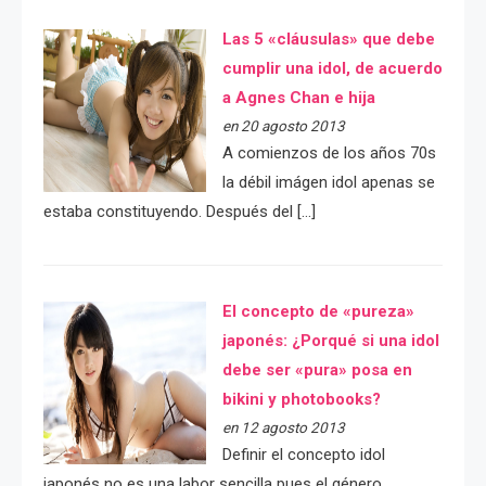
Las 5 «cláusulas» que debe
cumplir una idol, de acuerdo
a Agnes Chan e hija
en 20 agosto 2013
A comienzos de los años 70s
la débil imágen idol apenas se
estaba constituyendo. Después del […]
El concepto de «pureza»
japonés: ¿Porqué si una idol
debe ser «pura» posa en
bikini y photobooks?
en 12 agosto 2013
Definir el concepto idol
japonés no es una labor sencilla pues el género