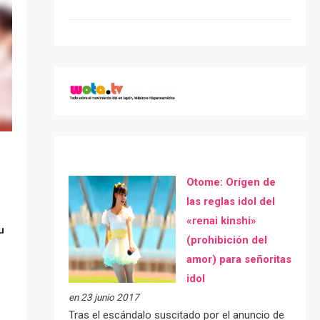
Otome: Orígen de
las reglas idol del
«renai kinshi»
u
(prohibición del
amor) para señoritas
idol
en 23 junio 2017
Tras el escándalo suscitado por el anuncio de