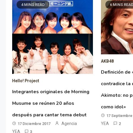
4 MINS READ
6 MINS REA
AKB48
Definición de
Hello! Project
contradice la 
Integrantes originales de Morning
Akimoto: no p
Musume se reúnen 20 años
como idol»
después para cantar tema debut
17 Septiembre
YEA
Agencia
2
17 Diciembre 2017
YEA
3