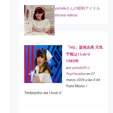
yumekiさんの昭和アイドル
showa videos
「HQ」森尾由美 天気
予報は I Luv U
1983年
por
yumeki05 J-
PopParadise
en 27
marzo 2026 a las 3:44
Yumi Morio /
Tenkeyoho wa I love U