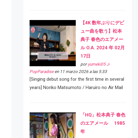
【4K 数年ぶりにデビ
ュー曲を歌う】松本
典子 春色のエアメー
ル O.A. 2024 年 02月
17日
por
yumeki05 J-
PopParadise
en 11 marzo 2026 a las 5:33
[Singing debut song for the first time in several
years] Noriko Matsumoto / Haruiro no Air Mail
「HQ」松本典子 春色
のエアメール 1985
年