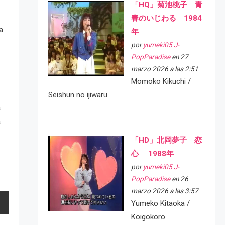
「HQ」菊池桃子 青
春のいじわる 1984
a
年
por
yumeki05 J-
PopParadise
en 27
marzo 2026 a las 2:51
Momoko Kikuchi /
Seishun no ijiwaru
a
a
「HD」北岡夢子 恋
心 1988年
por
yumeki05 J-
PopParadise
en 26
marzo 2026 a las 3:57
Yumeko Kitaoka /
Koigokoro