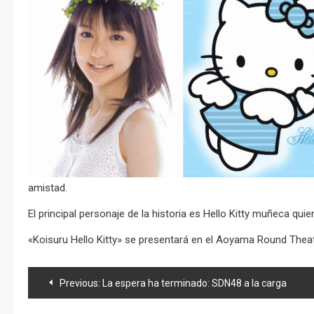
amistad.
El principal personaje de la historia es Hello Kitty muñeca qui
«Koisuru Hello Kitty» se presentará en el Aoyama Round The
Navegación
Previous:
La espera ha terminado: SDN48 a la carga
de