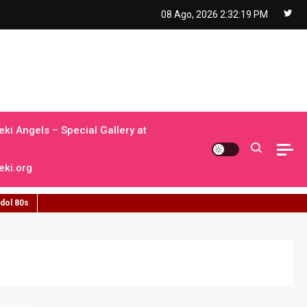
08 Ago, 2026
2:32:20 PM
ki Angels – Special Gallery at
ki.org
idol 80s