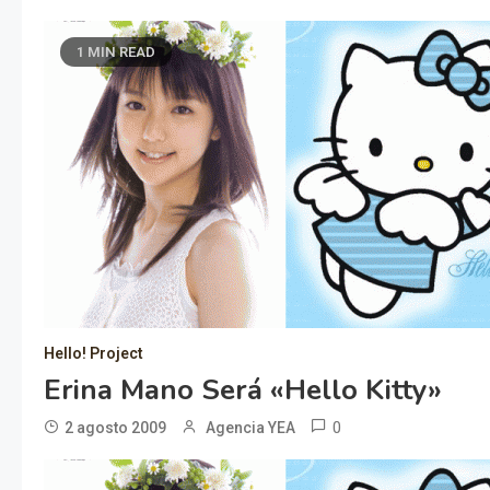
1 MIN READ
Hello! Project
Erina Mano Será «Hello Kitty»
0
2 agosto 2009
Agencia YEA