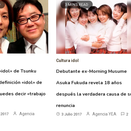
D
3 MINS READ
Cultura idol
 «idol» de Tsunku
Debutante ex-Morning Musume
definición «idol» de
Asuka Fukuda revela 18 años
uedes decir «trabajo
después la verdadera causa de s
renuncia
Agencia
 2017
Agencia YEA
3 Julio 2017
2