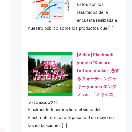
Estos son los
resultados de la
encuesta realizada a
nuestro público sobre los productos que […]
[Video] Flashmob
yumeki "Koisuru
fortune cookie" 恋す
るフォーチュンクッ
キー yumeki エンタ
メ ver. 「メキシコ」
en 15 junio 2014
Finalmente tenemos listo el video del
Flashmob realizado el pasado 4 de mayo en
las instalaciones […]