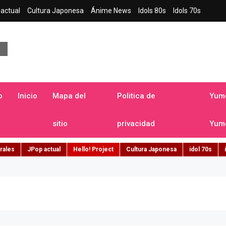
actual
Cultura Japonesa
Ánime News
Idols 80s
Idols 70s
a japonesa en español
o
Inicio
Mapa del
Politica de
Yume
sitio
privacidad
Yume
rales
JPop actual
Hello! Project
Cultura Japonesa
idol 70s