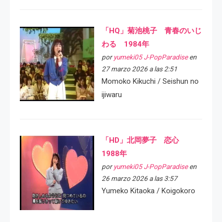
「HQ」菊池桃子 青春のいじ
わる 1984年
por
yumeki05 J-PopParadise
en
27 marzo 2026 a las 2:51
Momoko Kikuchi / Seishun no
ijiwaru
「HD」北岡夢子 恋心
1988年
por
yumeki05 J-PopParadise
en
26 marzo 2026 a las 3:57
Yumeko Kitaoka / Koigokoro