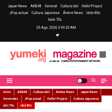
Skip
Japan News
AKB48
General
Cultura idol
Hello! Project
to
JPop actual
Cultura Japonesa
Ánime News
Idols 80s
content
Idols 70s
05 Ago, 2026
3:49:21 AM
Yumeki Magazine
Jpop y musica idol – Tu portal de jpop, movimiento idol y cultura
japonesa en español
Inicio
AKB48
Cultura idol
Ánime News
Japan News
Generales
JPop actual
Hello! Project
Cultura Japonesa
idol 70s
idol 80s