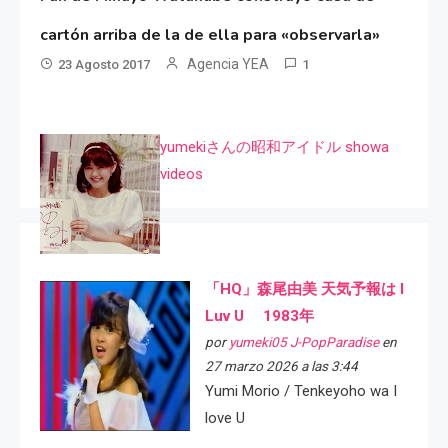
cartón arriba de la de ella para «observarla»
Agencia YEA
23 Agosto 2017
1
yumekiさんの昭和アイドル showa
videos
「HQ」森尾由美 天気予報は I
Luv U 1983年
por
yumeki05 J-PopParadise
en
27 marzo 2026 a las 3:44
Yumi Morio / Tenkeyoho wa I
love U