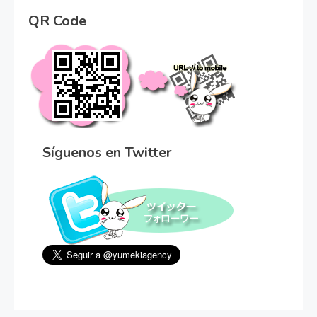
QR Code
Síguenos en Twitter