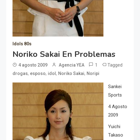
Idols 80s
Noriko Sakai En Problemas
1
Tagged
4 agosto 2009
Agencia YEA
,
,
,
,
drogas
esposo
idol
Noriko Sakai
Noripi
Sankei
Sports
4 Agosto
2009
Yuichi
Takaso