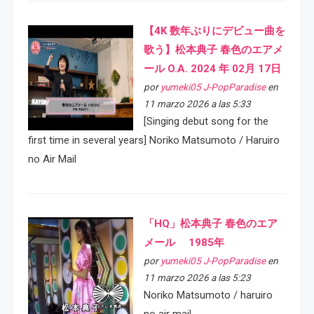
【4K 数年ぶりにデビュー曲を
歌う】松本典子 春色のエアメ
ール O.A. 2024 年 02月 17日
por
yumeki05 J-PopParadise
en
11 marzo 2026 a las 5:33
[Singing debut song for the
first time in several years] Noriko Matsumoto / Haruiro
no Air Mail
「HQ」松本典子 春色のエア
メール 1985年
por
yumeki05 J-PopParadise
en
11 marzo 2026 a las 5:23
Noriko Matsumoto / haruiro
no air mail