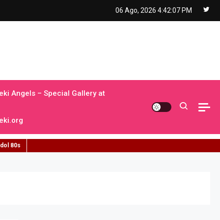
06 Ago, 2026
4:42:08 PM
ki Angels – Special Gallery at
ki.org
idol 80s