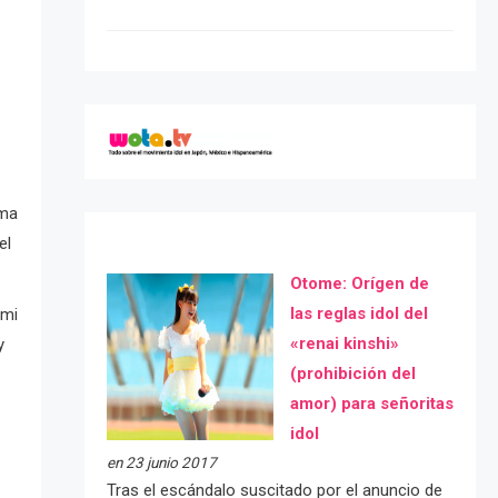
oma
el
Otome: Orígen de
las reglas idol del
umi
«renai kinshi»
y
(prohibición del
amor) para señoritas
idol
en 23 junio 2017
Tras el escándalo suscitado por el anuncio de