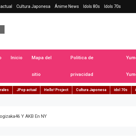
actual
Cultura Japonesa
Ánime News
Idols 80s
Idols 70s
a japonesa en español
o
Inicio
Mapa del
Politica de
Yume
sitio
privacidad
Yume
rales
JPop actual
Hello! Project
Cultura Japonesa
idol 70s
Nogizaka46 Y AKB En NY