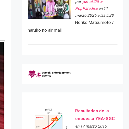
por
yumeki05 J-
PopParadise
en 11
marzo 2026 a las 5:23
Noriko Matsumoto /
haruiro no air mail
Resultados de la
encuesta YEA-SGC
en 17 marzo 2015