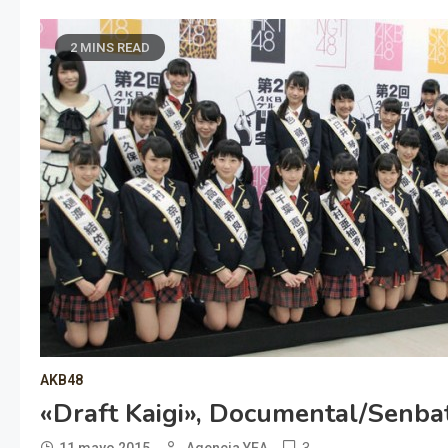
2 MINS READ
AKB48
«Draft Kaigi», Documental/Senb