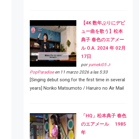
【4K 数年ぶりにデビ
ュー曲を歌う】松本
典子 春色のエアメー
ル O.A. 2024 年 02月
17日
por
yumeki05 J-
PopParadise
en 11 marzo 2026 a las 5:33
[Singing debut song for the first time in several
years] Noriko Matsumoto / Haruiro no Air Mail
「HQ」松本典子 春色
のエアメール 1985
年