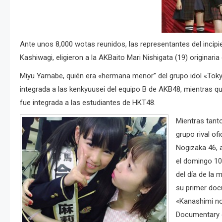
Ante unos 8,000 wotas reunidos, las representantes del incipi
Kashiwagi, eligieron a la AKBaito Mari Nishigata (19) originari
Miyu Yamabe, quién era «hermana menor” del grupo idol «Tokyo
integrada a las kenkyuusei del equipo B de AKB48, mientras q
fue integrada a las estudiantes de HKT48.
Mientras tanto
grupo rival of
Nogizaka 46, 
el domingo 1
del día de la 
su primer doc
«Kanashimi n
Documentary 