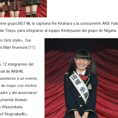
ente grupo,NGT48, la capitana Rie Kitahara y la concurrente AKB Yuki
a de Tokyo, para integrarse al equipo Kenkyuusei del grupo de Niigata.
 Girls style», fue
ue Mari Imamura (11)
, 12 integrantes del
icial de AKB48,
asistieron a un evento
0 de mayo con motivo
madre y ahí anunciaron
umental titulado
o Wasurekata
of Nogizaka46»,