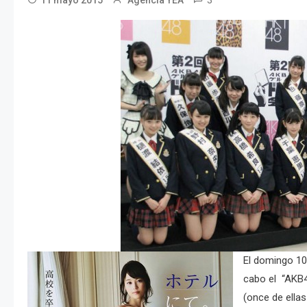
3
11 mayo 2015
Agencia YEA
El domingo 10
cabo el “AKB48
(once de ellas