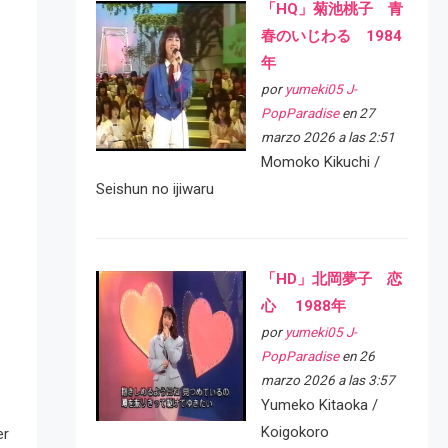
「HQ」菊池桃子 青
春のいじわる 1984
年
por
yumeki05 J-
PopParadise
en 27
marzo 2026 a las 2:51
Momoko Kikuchi /
Seishun no ijiwaru
「HD」北岡夢子 恋
心 1988年
por
yumeki05 J-
PopParadise
en 26
marzo 2026 a las 3:57
Yumeko Kitaoka /
Koigokoro
er