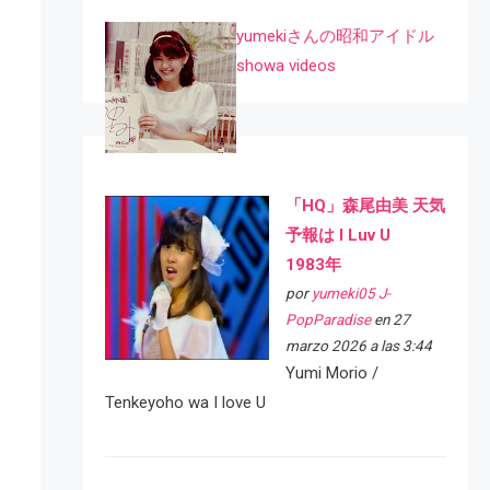
yumekiさんの昭和アイドル
showa videos
「HQ」森尾由美 天気
予報は I Luv U
1983年
por
yumeki05 J-
PopParadise
en 27
marzo 2026 a las 3:44
Yumi Morio /
Tenkeyoho wa I love U