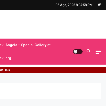
06 Ago, 2026
8:05:00 PM
ki Angels – Special Gallery at
ki.org
idol 80s