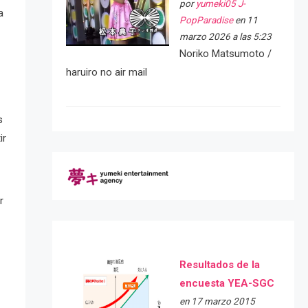
por
yumeki05 J-
a
PopParadise
en 11
marzo 2026 a las 5:23
Noriko Matsumoto /
haruiro no air mail
s
ir
r
Resultados de la
encuesta YEA-SGC
en 17 marzo 2015