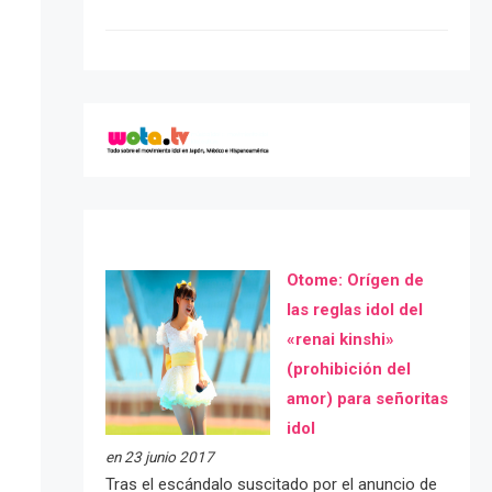
Otome: Orígen de
las reglas idol del
«renai kinshi»
(prohibición del
amor) para señoritas
idol
en 23 junio 2017
Tras el escándalo suscitado por el anuncio de