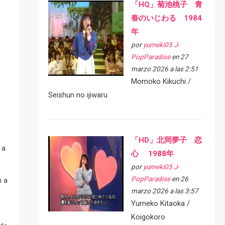
「HQ」菊池桃子 青
春のいじわる 1984
年
por
yumeki05 J-
PopParadise
en 27
marzo 2026 a las 2:51
Momoko Kikuchi /
Seishun no ijiwaru
「HD」北岡夢子 恋
 a
心 1988年
por
yumeki05 J-
PopParadise
en 26
n a
marzo 2026 a las 3:57
Yumeko Kitaoka /
Koigokoro