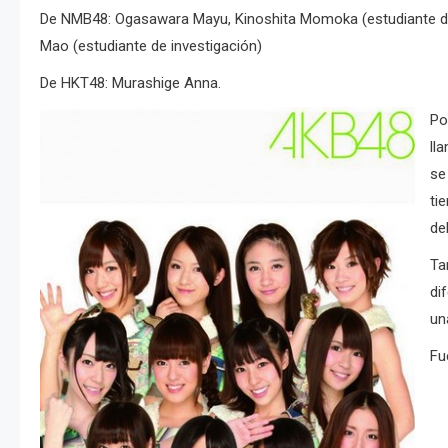
De NMB48: Ogasawara Mayu, Kinoshita Momoka (estudiante de i
Mao (estudiante de investigación)
De HKT48: Murashige Anna.
Po
ll
se
ti
de
Ta
di
un
Fu