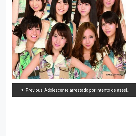
Navegación
Previous:
Adolescente arrestado por intento de asesinato, abusaba de gatos
de
entradas