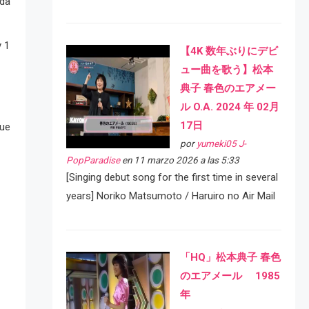
nda
y 1
【4K 数年ぶりにデビ
ュー曲を歌う】松本
典子 春色のエアメー
ル O.A. 2024 年 02月
17日
que
por
yumeki05 J-
PopParadise
en 11 marzo 2026 a las 5:33
[Singing debut song for the first time in several
years] Noriko Matsumoto / Haruiro no Air Mail
「HQ」松本典子 春色
のエアメール 1985
年