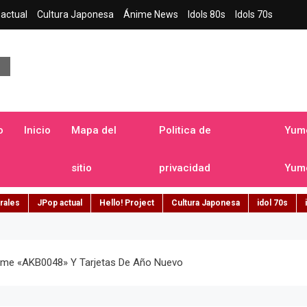
actual
Cultura Japonesa
Ánime News
Idols 80s
Idols 70s
a japonesa en español
o
Inicio
Mapa del
Politica de
Yume
sitio
privacidad
Yume
rales
JPop actual
Hello! Project
Cultura Japonesa
idol 70s
Anime «AKB0048» Y Tarjetas De Año Nuevo