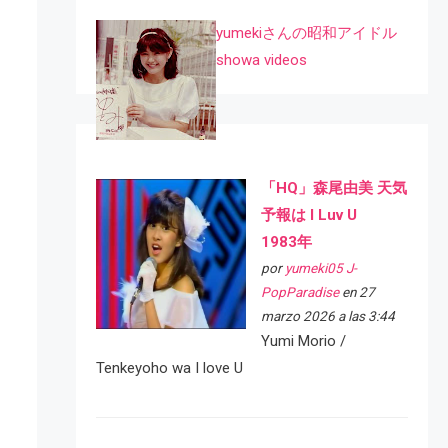
yumekiさんの昭和アイドル
showa videos
「HQ」森尾由美 天気
予報は I Luv U
1983年
por
yumeki05 J-
PopParadise
en 27
marzo 2026 a las 3:44
Yumi Morio /
Tenkeyoho wa I love U