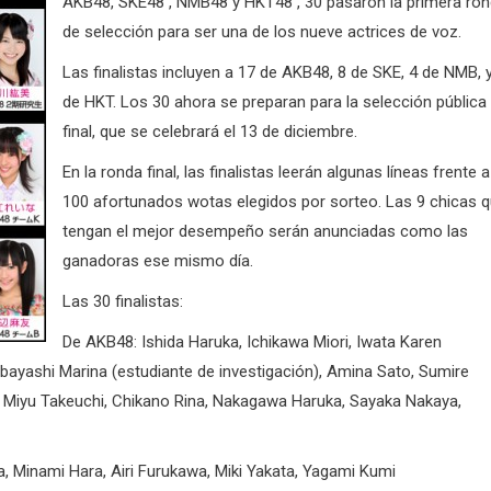
AKB48,
SKE48 , NMB48 y HKT48
, 30 pasaron la primera ro
de selección para ser una de los nueve actrices de voz.
Las finalistas
incluyen a 17 de AKB48, 8 de SKE, 4 de NMB, 
de HKT.
Los 30 ahora se preparan para la selección pública
final, que se celebrará el 13 de diciembre.
En la ronda final, las finalistas leerán algunas líneas frente a
100 afortunados wotas elegidos por sorteo. Las
9 chicas 
tengan el mejor desempeño serán anunciadas como las
ganadoras ese mismo día.
Las 30 finalistas:
De AKB48: Ishida Haruka, Ichikawa Miori, Iwata Karen
bayashi Marina (estudiante de investigación), Amina Sato, Sumire
n), Miyu Takeuchi, Chikano Rina, Nakagawa Haruka, Sayaka Nakaya,
, Minami Hara, Airi Furukawa, Miki Yakata, Yagami Kumi