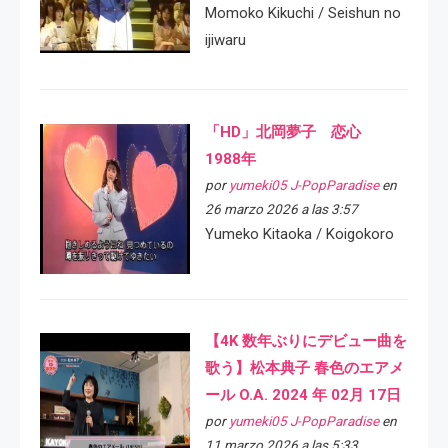
Momoko Kikuchi / Seishun no
ijiwaru
「HD」北岡夢子 恋心
1988年
por
yumeki05 J-PopParadise
en
26 marzo 2026 a las 3:57
Yumeko Kitaoka / Koigokoro
【4K 数年ぶりにデビュー曲を
歌う】松本典子 春色のエアメ
ール O.A. 2024 年 02月 17日
por
yumeki05 J-PopParadise
en
11 marzo 2026 a las 5:33