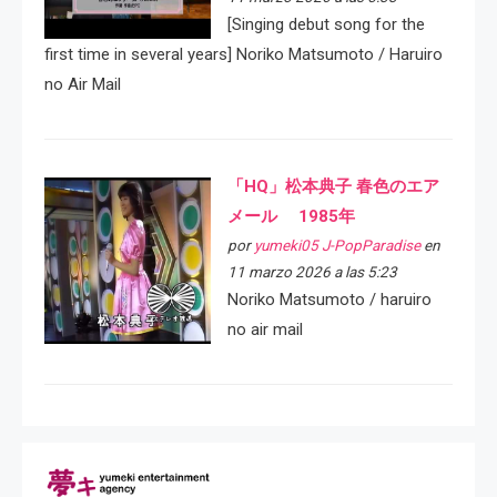
[Singing debut song for the
first time in several years] Noriko Matsumoto / Haruiro
no Air Mail
「HQ」松本典子 春色のエア
メール 1985年
por
yumeki05 J-PopParadise
en
11 marzo 2026 a las 5:23
Noriko Matsumoto / haruiro
no air mail