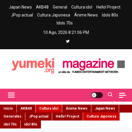
Skip
Japan News
AKB48
General
Cultura idol
Hello! Project
to
JPop actual
Cultura Japonesa
Ánime News
Idols 80s
content
Idols 70s
10 Ago, 2026
8:21:07 PM
Yumeki Magazine
Jpop y musica idol – Tu portal de jpop, movimiento idol y cultura
japonesa en español
Inicio
AKB48
Cultura idol
Ánime News
Japan News
Generales
JPop actual
Hello! Project
Cultura Japonesa
idol 70s
idol 80s