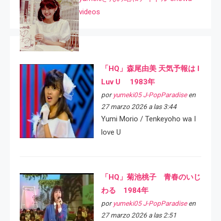
videos
「HQ」森尾由美 天気予報は I
Luv U 1983年
por
yumeki05 J-PopParadise
en
27 marzo 2026 a las 3:44
Yumi Morio / Tenkeyoho wa I
love U
「HQ」菊池桃子 青春のいじ
わる 1984年
por
yumeki05 J-PopParadise
en
27 marzo 2026 a las 2:51