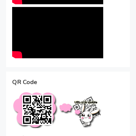
QR Code