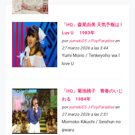
「HQ」森尾由美 天気予報は I
Luv U 1983年
por
yumeki05 J-PopParadise
en
27 marzo 2026 a las 3:44
Yumi Morio / Tenkeyoho wa I
love U
「HQ」菊池桃子 青春のいじ
わる 1984年
por
yumeki05 J-PopParadise
en
27 marzo 2026 a las 2:51
Momoko Kikuchi / Seishun no
ijiwaru