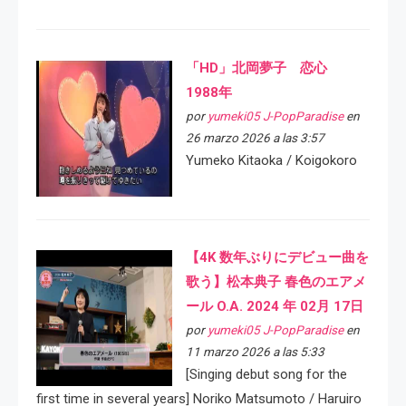
「HD」北岡夢子 恋心
1988年
por
yumeki05 J-PopParadise
en
26 marzo 2026 a las 3:57
Yumeko Kitaoka / Koigokoro
【4K 数年ぶりにデビュー曲を
歌う】松本典子 春色のエアメ
ール O.A. 2024 年 02月 17日
por
yumeki05 J-PopParadise
en
11 marzo 2026 a las 5:33
[Singing debut song for the
first time in several years] Noriko Matsumoto / Haruiro