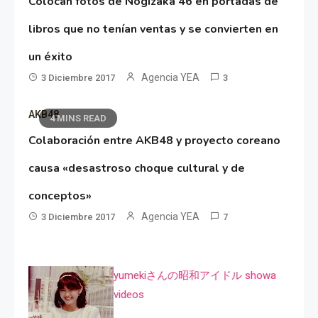
Colocan fotos de Nogizaka 46 en portadas de
libros que no tenían ventas y se convierten en
un éxito
Agencia YEA
3 Diciembre 2017
3
AKB48
4 MINS READ
Colaboración entre AKB48 y proyecto coreano
causa «desastroso choque cultural y de
conceptos»
Agencia YEA
3 Diciembre 2017
7
yumekiさんの昭和アイドル showa
videos