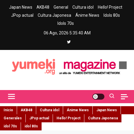
Skip
Japan News
AKB48
General
Cultura idol
Hello! Project
to
JPop actual
Cultura Japonesa
Ánime News
Idols 80s
content
Idols 70s
06 Ago, 2026
5:35:41 AM
Yumeki Magazine
Jpop y musica idol – Tu portal de jpop, movimiento idol y cultura
japonesa en español
Inicio
AKB48
Cultura idol
Ánime News
Japan News
Generales
JPop actual
Hello! Project
Cultura Japonesa
idol 70s
idol 80s