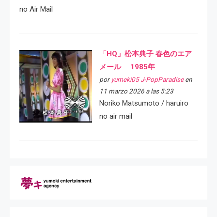
no Air Mail
「HQ」松本典子 春色のエア
メール 1985年
por
yumeki05 J-PopParadise
en
11 marzo 2026 a las 5:23
Noriko Matsumoto / haruiro
no air mail