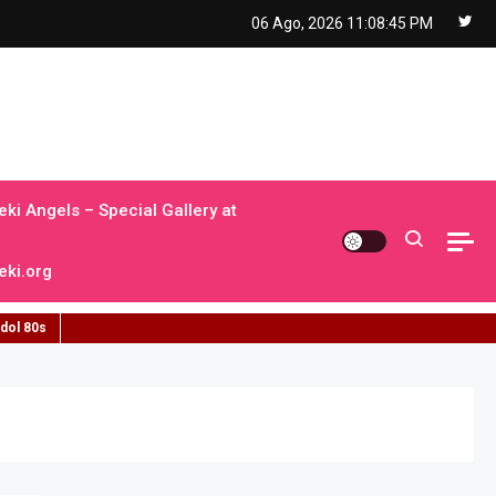
06 Ago, 2026
11:08:46 PM
ki Angels – Special Gallery at
ki.org
idol 80s