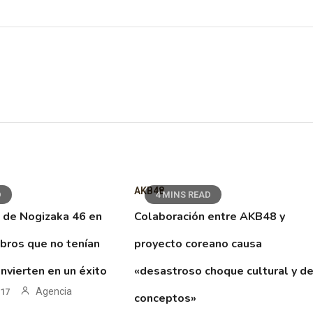
AKB48
D
4 MINS READ
 de Nogizaka 46 en
Colaboración entre AKB48 y
ibros que no tenían
proyecto coreano causa
nvierten en un éxito
«desastroso choque cultural y d
Agencia
017
conceptos»