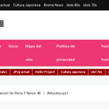
actual
Cultura Japonesa
Ánime News
Idols 80s
Idols 70s
a japonesa en español
o
Inicio
Mapa del
Politica de
Yume
sitio
privacidad
Yume
rales
JPop actual
Hello! Project
Cultura Japonesa
idol 70s
uación De Rena Y News 48
Akbyukiyuya1