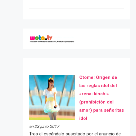
Otome: Orígen de
las reglas idol del
«renai kinshi»
(prohibición del
amor) para señoritas
idol
en 23 junio 2017
Tras el escándalo suscitado por el anuncio de