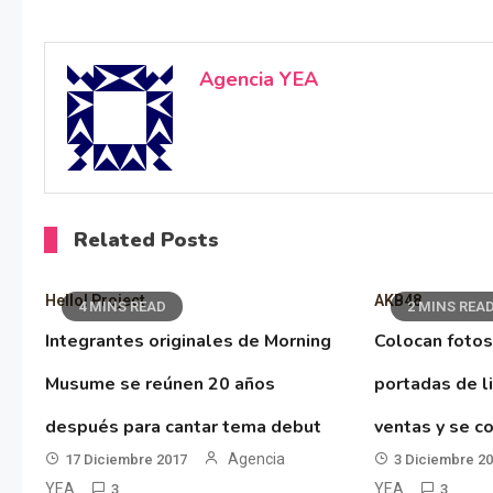
Agencia YEA
Related Posts
Hello! Project
AKB48
4 MINS READ
2 MINS REA
Integrantes originales de Morning
Colocan fotos
Musume se reúnen 20 años
portadas de l
después para cantar tema debut
ventas y se co
Agencia
17 Diciembre 2017
3 Diciembre 2
YEA
YEA
3
3