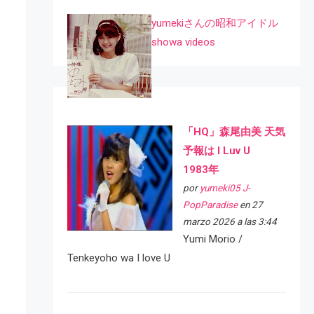
yumekiさんの昭和アイドル
showa videos
「HQ」森尾由美 天気
予報は I Luv U
1983年
por
yumeki05 J-
PopParadise
en 27
marzo 2026 a las 3:44
Yumi Morio /
Tenkeyoho wa I love U