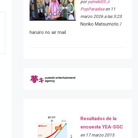
por
yumeki05 J-
PopParadise
en 11
marzo 2026 a las 5:23
Noriko Matsumoto /
haruiro no air mail
Resultados de la
e
encuesta YEA-SGC
en 17 marzo 2015