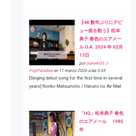
【4K 数年ぶりにデビ
ュー曲を歌う】松本
典子 春色のエアメー
ル O.A. 2024 年 02月
17日
por
yumeki05 J-
PopParadise
en 11 marzo 2026 a las 5:33
[Singing debut song for the first time in several
years] Noriko Matsumoto / Haruiro no Air Mail
「HQ」松本典子 春色
のエアメール 1985
年