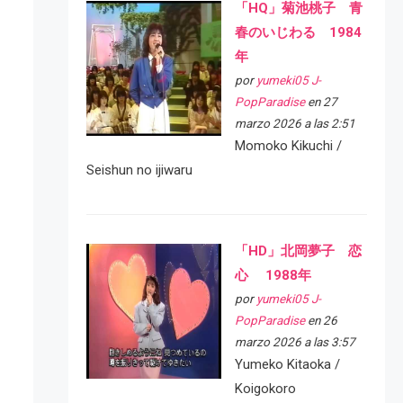
「HQ」菊池桃子 青
春のいじわる 1984
年
por
yumeki05 J-
PopParadise
en 27
marzo 2026 a las 2:51
Momoko Kikuchi /
Seishun no ijiwaru
「HD」北岡夢子 恋
心 1988年
por
yumeki05 J-
PopParadise
en 26
marzo 2026 a las 3:57
Yumeko Kitaoka /
Koigokoro