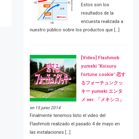
Estos son los
resultados de la
encuesta realizada a
nuestro público sobre los productos que […]
[Video] Flashmob
yumeki "Koisuru
fortune cookie" 恋す
るフォーチュンクッ
キー yumeki エンタ
メ ver. 「メキシコ」
en 15 junio 2014
Finalmente tenemos listo el video del
Flashmob realizado el pasado 4 de mayo en
las instalaciones […]