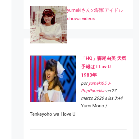
yumekiさんの昭和アイドル
showa videos
「HQ」森尾由美 天気
予報は I Luv U
1983年
por
yumeki05 J-
PopParadise
en 27
marzo 2026 a las 3:44
Yumi Morio /
Tenkeyoho wa I love U