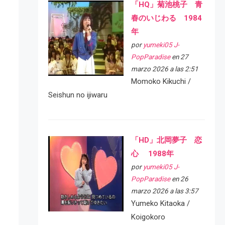
「HQ」菊池桃子 青
春のいじわる 1984
年
por
yumeki05 J-
PopParadise
en 27
marzo 2026 a las 2:51
Momoko Kikuchi /
Seishun no ijiwaru
「HD」北岡夢子 恋
心 1988年
por
yumeki05 J-
PopParadise
en 26
marzo 2026 a las 3:57
Yumeko Kitaoka /
Koigokoro