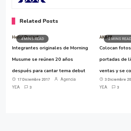
Related Posts
Hello! Project
AKB48
4 MINS READ
2 MINS REA
Integrantes originales de Morning
Colocan fotos
Musume se reúnen 20 años
portadas de l
después para cantar tema debut
ventas y se co
Agencia
17 Diciembre 2017
3 Diciembre 2
YEA
YEA
3
3