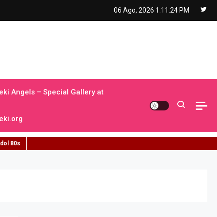
06 Ago, 2026
1:11:25 PM
ki Angels – Special Gallery at
ki.org
idol 80s