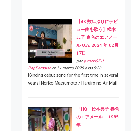
【4K 数年ぶりにデビ
ュー曲を歌う】松本
典子 春色のエアメー
ル O.A. 2024 年 02月
17日
por
yumeki05 J-
PopParadise
en 11 marzo 2026 a las 5:33
[Singing debut song for the first time in several
years] Noriko Matsumoto / Haruiro no Air Mail
「HQ」松本典子 春色
のエアメール 1985
年