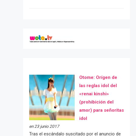
Otome: Orígen de
las reglas idol del
«renai kinshi»
(prohibición del
amor) para señoritas
idol
en 23 junio 2017
Tras el escándalo suscitado por el anuncio de