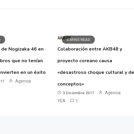
AKB48
D
4 MINS READ
 de Nogizaka 46 en
Colaboración entre AKB48 y
ibros que no tenían
proyecto coreano causa
nvierten en un éxito
«desastroso choque cultural y d
Agencia
017
conceptos»
Agencia
3 Diciembre 2017
YEA
7