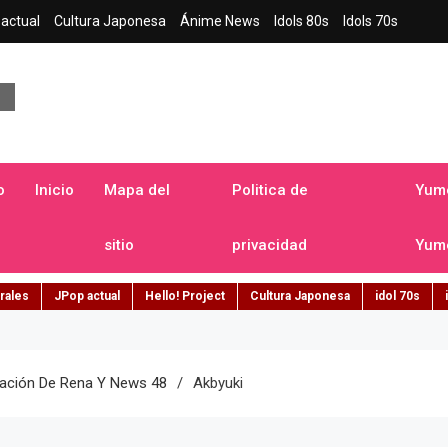
actual
Cultura Japonesa
Ánime News
Idols 80s
Idols 70s
a japonesa en español
o
Inicio
Mapa del
Politica de
Yume
sitio
privacidad
Yume
rales
JPop actual
Hello! Project
Cultura Japonesa
idol 70s
uación De Rena Y News 48
Akbyuki