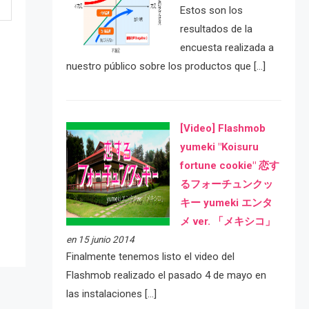
Estos son los
resultados de la
encuesta realizada a
nuestro público sobre los productos que […]
[Video] Flashmob
yumeki "Koisuru
fortune cookie" 恋す
e
るフォーチュンクッ
キー yumeki エンタ
メ ver. 「メキシコ」
en 15 junio 2014
Finalmente tenemos listo el video del
Flashmob realizado el pasado 4 de mayo en
las instalaciones […]