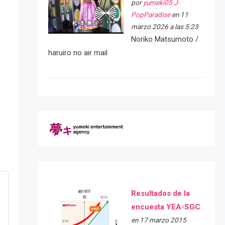
por
yumeki05 J-
PopParadise
en 11
marzo 2026 a las 5:23
Noriko Matsumoto /
haruiro no air mail
Resultados de la
encuesta YEA-SGC
en 17 marzo 2015