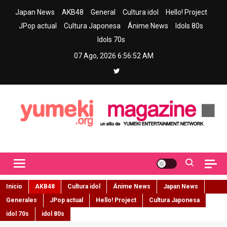
Skip
Japan News
AKB48
General
Cultura idol
Hello! Project
to
JPop actual
Cultura Japonesa
Ánime News
Idols 80s
content
Idols 70s
07 Ago, 2026
6:56:54 AM
Yumeki Magazine
Jpop y musica idol – Tu portal de jpop, movimiento idol y cultura
japonesa en español
Inicio
AKB48
Cultura idol
Ánime News
Japan News
Generales
JPop actual
Hello! Project
Cultura Japonesa
idol 70s
idol 80s