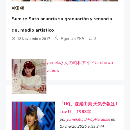
AKB48
Sumire Sato anuncia su graduación y renuncia
del medio artístico
Agencia YEA
12 Noviembre 2017
2
yumekiさんの昭和アイドル showa
videos
「HQ」森尾由美 天気予報は I
Luv U 1983年
por
yumeki05 J-PopParadise
en
27 marzo 2026 a las 3:44