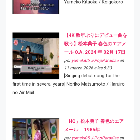
Yumeko Kitaoka / Koigokoro
【4K 数年ぶりにデビュー曲を
歌う】松本典子 春色のエアメ
ール O.A. 2024 年 02月 17日
por
yumeki05 J-PopParadise
en
11 marzo 2026 a las 5:33
[Singing debut song for the
first time in several years] Noriko Matsumoto / Haruiro
no Air Mail
「HQ」松本典子 春色のエア
メール 1985年
por
yumeki05 J-PopParadise
en