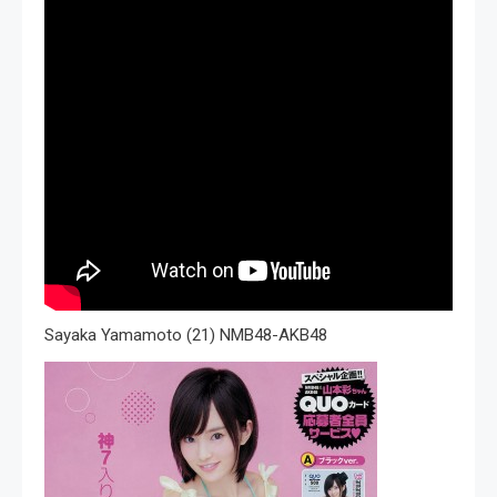
Sayaka Yamamoto (21) NMB48-AKB48