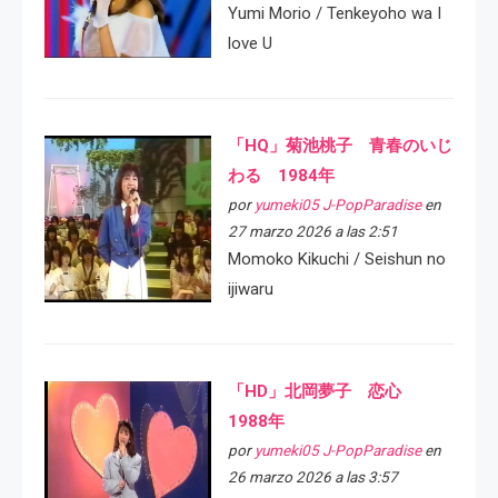
Yumi Morio / Tenkeyoho wa I
love U
「HQ」菊池桃子 青春のいじ
わる 1984年
por
yumeki05 J-PopParadise
en
27 marzo 2026 a las 2:51
Momoko Kikuchi / Seishun no
ijiwaru
「HD」北岡夢子 恋心
1988年
por
yumeki05 J-PopParadise
en
26 marzo 2026 a las 3:57