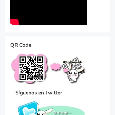
QR Code
Síguenos en Twitter