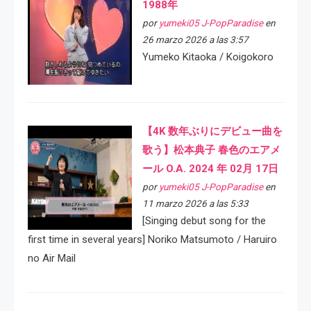
1988年
por
yumeki05 J-PopParadise
en
26 marzo 2026 a las 3:57
Yumeko Kitaoka / Koigokoro
【4K 数年ぶりにデビュー曲を
歌う】松本典子 春色のエアメ
ール O.A. 2024 年 02月 17日
por
yumeki05 J-PopParadise
en
11 marzo 2026 a las 5:33
[Singing debut song for the
first time in several years] Noriko Matsumoto / Haruiro
no Air Mail