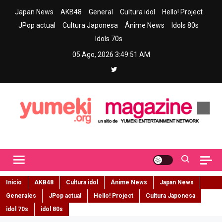
Skip
Japan News
AKB48
General
Cultura idol
Hello! Project
to
JPop actual
Cultura Japonesa
Ánime News
Idols 80s
content
Idols 70s
05 Ago, 2026
3:49:52 AM
Yumeki Magazine
Jpop y musica idol – Tu portal de jpop, movimiento idol y cultura
japonesa en español
Inicio
AKB48
Cultura idol
Ánime News
Japan News
Generales
JPop actual
Hello! Project
Cultura Japonesa
idol 70s
idol 80s