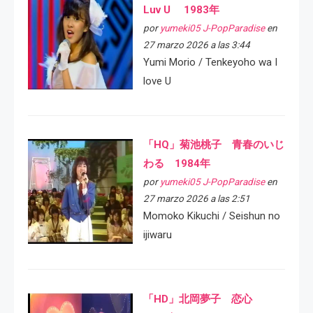
Luv U 1983年
por
yumeki05 J-PopParadise
en
27 marzo 2026 a las 3:44
Yumi Morio / Tenkeyoho wa I
love U
「HQ」菊池桃子 青春のいじ
わる 1984年
por
yumeki05 J-PopParadise
en
27 marzo 2026 a las 2:51
Momoko Kikuchi / Seishun no
ijiwaru
「HD」北岡夢子 恋心