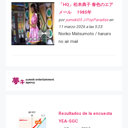
「HQ」松本典子 春色のエア
メール 1985年
por
yumeki05 J-PopParadise
en
11 marzo 2026 a las 5:23
Noriko Matsumoto / haruiro
no air mail
Resultados de la encuesta
YEA-SGC