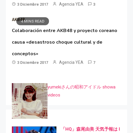
Agencia YEA
3 Diciembre 2017
3
AKB48
4 MINS READ
Colaboración entre AKB48 y proyecto coreano
causa «desastroso choque cultural y de
conceptos»
Agencia YEA
3 Diciembre 2017
7
yumekiさんの昭和アイドル showa
videos
「HQ」森尾由美 天気予報は I