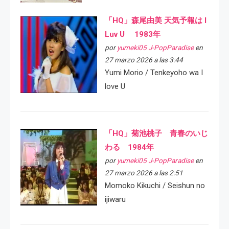
「HQ」森尾由美 天気予報は I
Luv U 1983年
por
yumeki05 J-PopParadise
en
27 marzo 2026 a las 3:44
Yumi Morio / Tenkeyoho wa I
love U
「HQ」菊池桃子 青春のいじ
わる 1984年
por
yumeki05 J-PopParadise
en
27 marzo 2026 a las 2:51
Momoko Kikuchi / Seishun no
ijiwaru