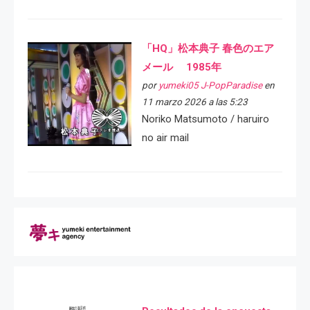
「HQ」松本典子 春色のエア
メール 1985年
por
yumeki05 J-PopParadise
en
11 marzo 2026 a las 5:23
Noriko Matsumoto / haruiro
no air mail