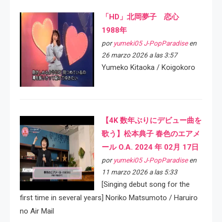
「HD」北岡夢子 恋心
1988年
por
yumeki05 J-PopParadise
en
26 marzo 2026 a las 3:57
Yumeko Kitaoka / Koigokoro
【4K 数年ぶりにデビュー曲を
歌う】松本典子 春色のエアメ
ール O.A. 2024 年 02月 17日
por
yumeki05 J-PopParadise
en
11 marzo 2026 a las 5:33
[Singing debut song for the
first time in several years] Noriko Matsumoto / Haruiro
no Air Mail