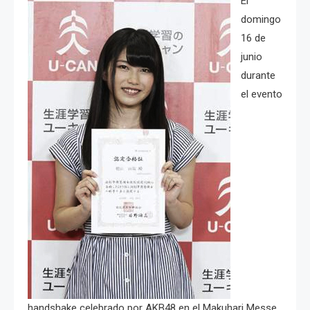
El
domingo
16 de
junio
durante
el evento
handshake celebrado por AKB48 en el Makuhari Messe