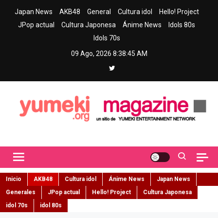
Skip
Japan News
AKB48
General
Cultura idol
Hello! Project
to
JPop actual
Cultura Japonesa
Ánime News
Idols 80s
content
Idols 70s
09 Ago, 2026
8:38:46 AM
Yumeki Magazine
Jpop y musica idol – Tu portal de jpop, movimiento idol y cultura
japonesa en español
Inicio
AKB48
Cultura idol
Ánime News
Japan News
Generales
JPop actual
Hello! Project
Cultura Japonesa
idol 70s
idol 80s