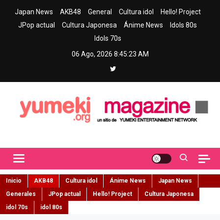
Skip
Japan News
AKB48
General
Cultura idol
Hello! Project
to
JPop actual
Cultura Japonesa
Ánime News
Idols 80s
content
Idols 70s
06 Ago, 2026
8:45:25 AM
Yumeki Magazine
Jpop y musica idol – Tu portal de jpop, movimiento idol y cultura
japonesa en español
Inicio
AKB48
Cultura idol
Ánime News
Japan News
Generales
JPop actual
Hello! Project
Cultura Japonesa
idol 70s
idol 80s