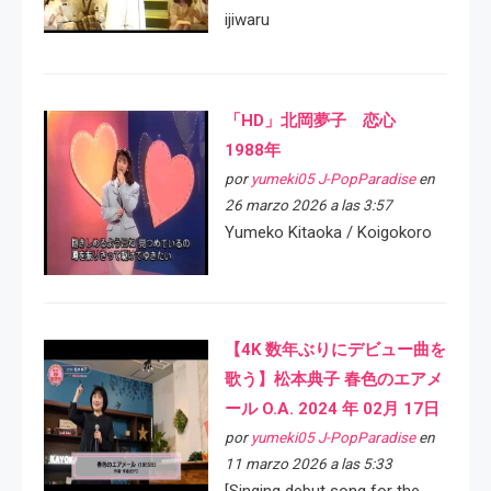
ijiwaru
「HD」北岡夢子 恋心
1988年
por
yumeki05 J-PopParadise
en
26 marzo 2026 a las 3:57
Yumeko Kitaoka / Koigokoro
【4K 数年ぶりにデビュー曲を
歌う】松本典子 春色のエアメ
ール O.A. 2024 年 02月 17日
por
yumeki05 J-PopParadise
en
11 marzo 2026 a las 5:33
[Singing debut song for the