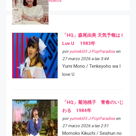
videos
「HQ」森尾由美 天気予報は I
Luv U 1983年
por
yumeki05 J-PopParadise
en
27 marzo 2026 a las 3:44
Yumi Morio / Tenkeyoho wa I
love U
「HQ」菊池桃子 青春のいじ
わる 1984年
por
yumeki05 J-PopParadise
en
27 marzo 2026 a las 2:51
Momoko Kikuchi / Seishun no