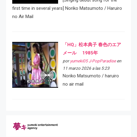
first time in several years] Noriko Matsumoto / Haruiro
no Air Mail
「HQ」松本典子 春色のエア
メール 1985年
por
yumeki05 J-PopParadise
en
11 marzo 2026 a las 5:23
Noriko Matsumoto / haruiro
no air mail