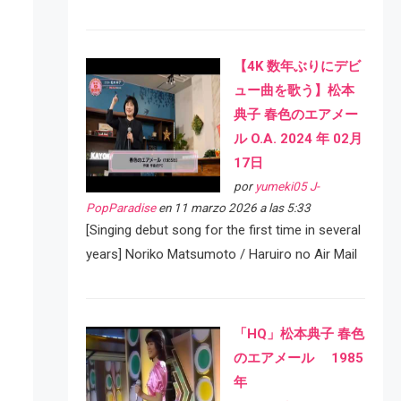
【4K 数年ぶりにデビ
ュー曲を歌う】松本
典子 春色のエアメー
ル O.A. 2024 年 02月
17日
por
yumeki05 J-
PopParadise
en 11 marzo 2026 a las 5:33
[Singing debut song for the first time in several
years] Noriko Matsumoto / Haruiro no Air Mail
「HQ」松本典子 春色
のエアメール 1985
年