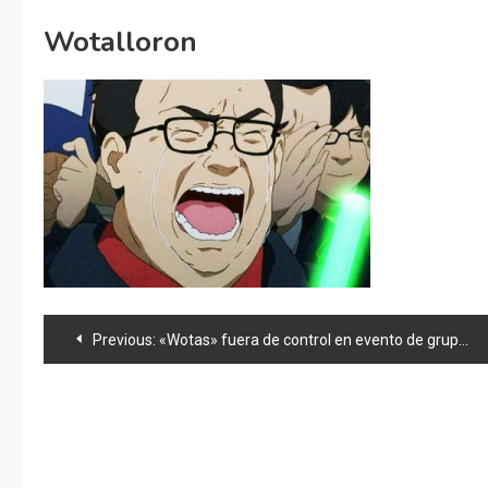
Wotalloron
Navegación
Previous:
«Wotas» fuera de control en evento de grupos idol
de
entradas