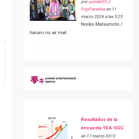
por
yumeki05 J-
PopParadise
en 11
marzo 2026 a las 5:23
Noriko Matsumoto /
haruiro no air mail
Resultados de la
encuesta YEA-SGC
en 17 marzo 2015