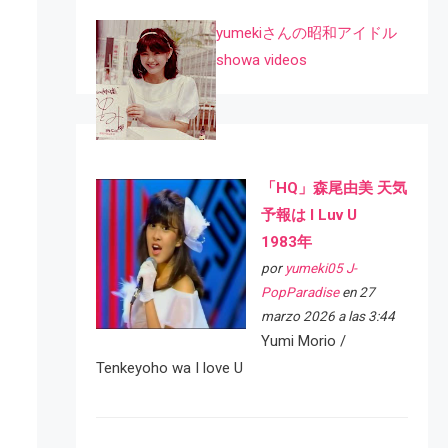
yumekiさんの昭和アイドル
showa videos
「HQ」森尾由美 天気
予報は I Luv U
1983年
por
yumeki05 J-
PopParadise
en 27
marzo 2026 a las 3:44
Yumi Morio /
Tenkeyoho wa I love U