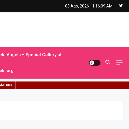
08 Ago, 2026
11:16:10 AM
ki Angels – Special Gallery at
ki.org
idol 80s