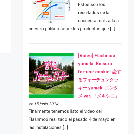
Estos son los
e
resultados de la
encuesta realizada a
nuestro público sobre los productos que […]
[Video] Flashmob
yumeki "Koisuru
fortune cookie" 恋す
るフォーチュンクッ
キー yumeki エンタ
メ ver. 「メキシコ」
en 15 junio 2014
Finalmente tenemos listo el video del
Flashmob realizado el pasado 4 de mayo en
las instalaciones […]