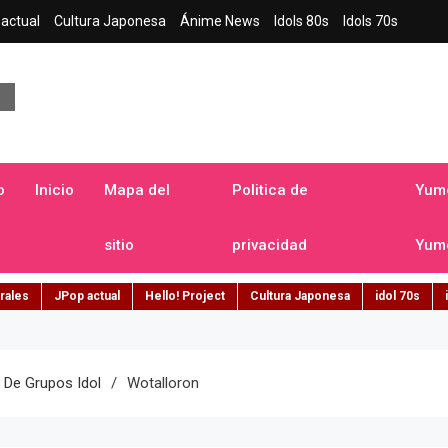
actual
Cultura Japonesa
Ánime News
Idols 80s
Idols 70s
a japonesa en español
o
Inicio
Mapa del
Politica de
Yume
sitio
privacidad
Yume
rales
JPop actual
Hello! Project
Cultura Japonesa
idol 70s
 De Grupos Idol
Wotalloron