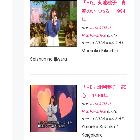
「HQ」菊池桃子 青
春のいじわる 1984
年
por
yumeki05 J-
PopParadise
en 27
marzo 2026 a las 2:51
Momoko Kikuchi /
Seishun no ijiwaru
「HD」北岡夢子 恋
心 1988年
por
yumeki05 J-
PopParadise
en 26
marzo 2026 a las 3:57
Yumeko Kitaoka /
Koigokoro