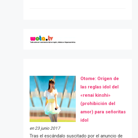
Otome: Orígen de
las reglas idol del
«renai kinshi»
(prohibición del
amor) para señoritas
idol
en 23 junio 2017
Tras el escándalo suscitado por el anuncio de