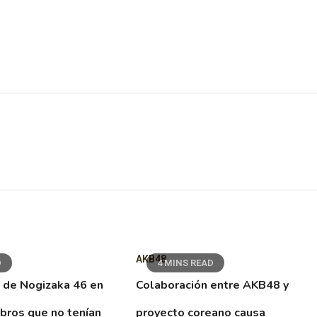
AKB48
D
4 MINS READ
 de Nogizaka 46 en
Colaboración entre AKB48 y
ibros que no tenían
proyecto coreano causa